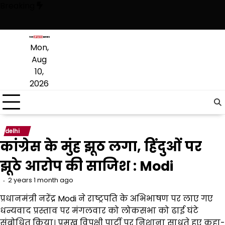
Skip
Breaking
to
content
 तहत 2.44 लाख मरीज़ों को दिया कैशलेस उपचार, ₹316.50 करोड़ से अधिक ख़र्च
‘आ
Mon,
Aug
10,
2026
delhi
कांग्रेस के मुंह झूठ लगा, हिंदुओं पर
झूठे आरोप की साजिश : Modi
2 years 1 month ago
प्रधानमंत्री नरेंद्र Modi ने राष्ट्रपति के अभिभाषण पर लाए गए
धन्यवाद प्रस्ताव पर मंगलवार को लोकसभा को ढाई घंटे
संबोधित किया। प्रमुख विपक्षी पार्टी पर निशाना साधते हुए कहा-