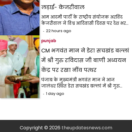
लड़ाई- केजरीवाल
आम आदमी पार्टी के राष्ट्रीय संयोजक अरविंद
केजरीवाल ने विश्व आदिवासी दिवस पर देश भर…
22 hours ago
punjab
CM भगवंत मान ने डेरा सचखंड बल्लां
में श्री गुरु रविदास जी बाणी अध्ययन
केंद्र पर रखा नींव पत्थर
पंजाब के मुख्यमंत्री भगवंत मान ने आज
जालंधर स्थित डेरा सचखंड बल्लां में श्री गुरु…
1 day ago
Copyright © 2026
theupdatesnews.com