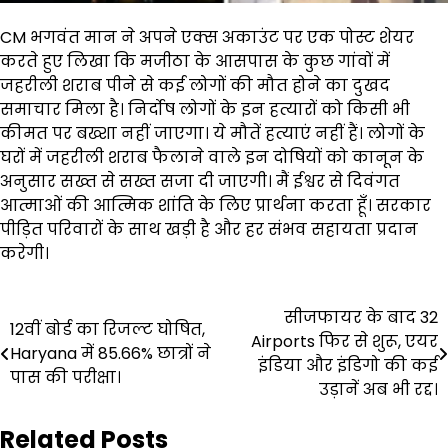
CM भगवंत मान ने अपने एक्स अकाउंट पर एक पोस्ट शेयर
करते हुए लिखा कि मजीठा के आसपास के कुछ गांवों में
जहरीली शराब पीने से कई लोगों की मौत होने का दुखद
समाचार मिला है। निर्दोष लोगों के इन हत्यारों को किसी भी
कीमत पर बख्शा नहीं जाएगा। ये मौतें हत्याएं नहीं हैं। लोगों के
घरों में जहरीली शराब फैलाने वाले इन दोषियों को कानून के
अनुसार सख्त से सख्त सजा दी जाएगी। मैं ईश्वर से दिवंगत
आत्माओं की आत्मिक शांति के लिए प्रार्थना करता हूँ। सरकार
पीड़ित परिवारों के साथ खड़ी है और हर संभव सहायता प्रदान
करेगी।
Post
सीजफायर के बाद 32
12वीं बोर्ड का रिजल्ट घोषित,
Airports फिर से शुरू, एयर
navigation
Haryana में 85.66% छात्रों ने
इंडिया और इंडिगो की कई
पास की परीक्षा।
उड़ानें अब भी रद्द।
Related Posts