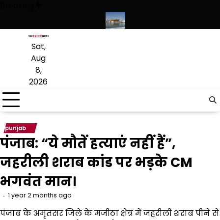
Skip
Breaking
to
content
संस्कृत लागू करने का फैसला वापस
श्री गुरु हरिकृष्ण साहिब जी के प्रकाश पर्व पर श्री
Sat,
Aug
8,
2026
punjab
पंजाब: “ये मौतें हत्याएं नहीं हैं”,
जहरीली शराब कांड पर भड़के CM
भगवंत मान।
1 year 2 months ago
पंजाब के अमृतसर जिले के मजीठा क्षेत्र में जहरीली शराब पीने से