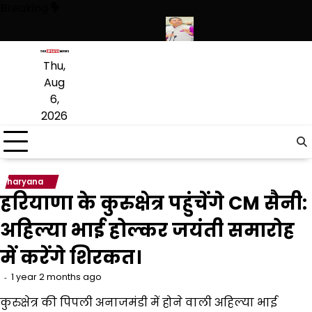
Skip
Breaking
to
content
स ने हथियारों की बड़ी खेप बरामद की
अमन अरोड़ा ने शाहकोट हलके में नौकरियों क
Thu,
Aug
6,
2026
haryana
हरियाणा के कुरुक्षेत्र पहुंचेंगे CM सैनी:
अहिल्या भाई होल्कर जयंती समारोह
में करेंगे शिरकत।
1 year 2 months ago
कुरुक्षेत्र की पिपली अनाजमंडी में होने वाली अहिल्या भाई