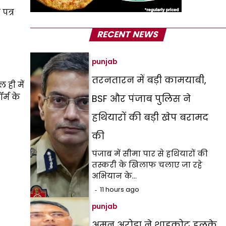
पत्र
RECENT NEWS
punjab
तरनतारन में बड़ी कामयाबी,
ही में
र्म के
BSF और पंजाब पुलिस ने
हथियारों की बड़ी खेप बरामद
की
पंजाब में सीमा पार से हथियारों की
तस्करी के खिलाफ चलाए जा रहे
अभियान के…
11 hours ago
punjab
अमन अरोड़ा ने शाहकोट हलके