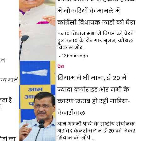
में नौकरियों के मामले में
कांग्रेसी विधायक लाडी को घेरा
पंजाब विधान सभा में विपक्ष को घेरते
हुए पंजाब के रोजगार सृजन, कौशल
विकास और…
12 hours ago
ापन
देश
सियाम ने भी माना, ई-20 में
ग्य माने
ज्यादा क्लोराइड और नमी के
ता है।
कारण खराब हो रही गाड़ियां-
ी
केजरीवाल
आम आदमी पार्टी के राष्ट्रीय संयोजक
अरविंद केजरीवाल ने ई-20 को लेकर
सियाम की सौंपी…
मोदी का