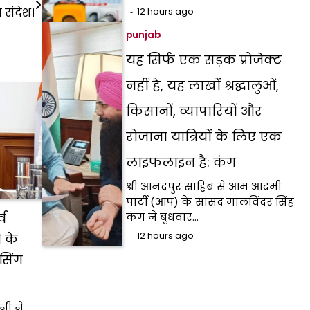
 संदेश।
12 hours ago
punjab
यह सिर्फ एक सड़क प्रोजेक्ट
नहीं है, यह लाखों श्रद्धालुओं,
किसानों, व्यापारियों और
रोजाना यात्रियों के लिए एक
लाइफलाइन है: कंग
श्री आनंदपुर साहिब से आम आदमी
पार्टी (आप) के सांसद मालविंदर सिंह
कंग ने बुधवार…
व
12 hours ago
 के
ेसिंग
नी ने