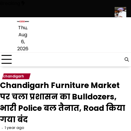
Skip
Breaking
to
content
 शामिल, कई श्रेणियों में केंद्र सरकार से भी आगे: हरपाल सिंह चीमा
इथेनॉल ब्लेंडेड 
Thu,
Aug
6,
2026
chandigarh
Chandigarh Furniture Market
पर चला प्रशासन का Bulldozers,
भारी Police बल तैनात, Road किया
गया बंद
1 year ago