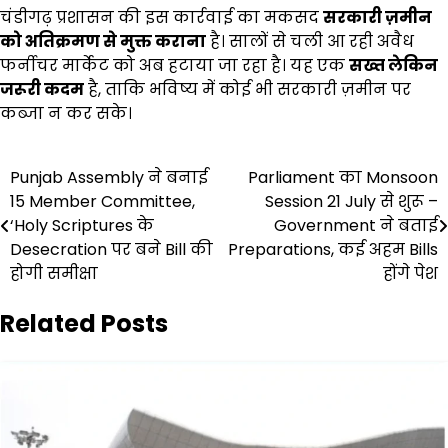
चंडीगढ़ प्रशासन की इस कार्रवाई का मकसद
सरकारी ज़मीन
को अतिक्रमण से मुक्त कराना
है। सालों से चली आ रही अवैध
फर्नीचर मार्केट को अब हटाया जा रहा है। यह एक
सख्त लेकिन
जरूरी कदम
है, ताकि भविष्य में कोई भी सरकारी ज़मीन पर
कब्जा न कर सके।
Post
Punjab Assembly ने बनाई
Parliament का Monsoon
15 Member Committee,
Session 21 July से शुरू –
navigation
‘Holy Scriptures के
Government ने बताई
Desecration पर बने Bill की
Preparations, कई अहम Bills
होगी समीक्षा
होंगे पेश
Related Posts