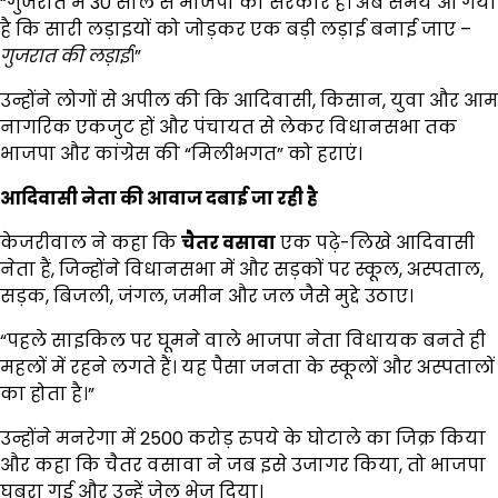
“गुजरात में 30 साल से भाजपा की सरकार है। अब समय आ गया
है कि सारी लड़ाइयों को जोड़कर एक बड़ी लड़ाई बनाई जाए –
गुजरात की लड़ाई
।”
उन्होंने लोगों से अपील की कि आदिवासी, किसान, युवा और आम
नागरिक एकजुट हों और पंचायत से लेकर विधानसभा तक
भाजपा और कांग्रेस की “मिलीभगत” को हराएं।
आदिवासी नेता की आवाज दबाई जा रही है
केजरीवाल ने कहा कि
चैतर वसावा
एक पढ़े-लिखे आदिवासी
नेता हैं, जिन्होंने विधानसभा में और सड़कों पर स्कूल, अस्पताल,
सड़क, बिजली, जंगल, जमीन और जल जैसे मुद्दे उठाए।
“पहले साइकिल पर घूमने वाले भाजपा नेता विधायक बनते ही
महलों में रहने लगते हैं। यह पैसा जनता के स्कूलों और अस्पतालों
का होता है।”
उन्होंने मनरेगा में 2500 करोड़ रुपये के घोटाले का जिक्र किया
और कहा कि चैतर वसावा ने जब इसे उजागर किया, तो भाजपा
घबरा गई और उन्हें जेल भेज दिया।