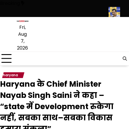
Skip
Breaking
to
content
्षा मंत्री ने विधानसभा में चार सालों का रिपोर्ट कार्ड पेश किया
केजरीवाल की मोदी स
Fri,
Aug
7,
2026
haryana
Haryana के Chief Minister
Nayab Singh Saini ने कहा –
“state में Development रुकेगा
नहीं, सबका साथ–सबका विकास
हमारा संकल्प”