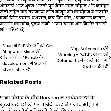
इस मौके पर मुख्यमंत्री की पत्नी सुमन सैनी, मुख्यमंत्री के
ओएसडी भरत भूषण भारती, पूर्व मेयर मदन चौहान और जवाहर
सैनी सहित कई गणमान्य लोग मौजूद रहे। कार्यक्रम में सतबीर
वर्मा, देवेंद्र पंचाल, यशपाल, जय सिंह पॉल, श्यामलाल जांगड़ा,
रामचंद्र काम्बोज, पूनम सैनी, शारदा यादव और निर्मल बैरागी
भी शामिल रहे।
Post
Dhuri से BJP नेताओं को CM
Yogi Adityanath की
Bhagwant Mann की
navigation
Warning – “कांवड़ यात्रा को
चेतावनी – ” Punjab के
Defame करने वालों पर होगी
development में अड़चनें
सख्त कार्रवाई”
डालना बंद करें”
Related Posts
पानी विवाद के बीच Haryana में अधिकारियों के
मुख्यालय छोड़ने पर पाबंदी: केंद्र ने पंजाब सहित 4