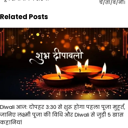
चे/ता/व/नी।
Related Posts
Diwali आज: दोपहर 3:30 से शुरू होगा पहला पूजा मुहूर्त,
जानिए लक्ष्मी पूजा की विधि और Diwali से जुड़ी 5 खास
कहानियां