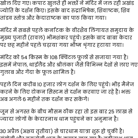
खोल दिए गए। कपाट खुलते ही भक्तों ने मंदिर में जल रही अखंड
ज्योति के दर्शन किए। इसके बाद रुद्राभिषेक, शिवाष्टक, शिव
तांडव स्तोत्र और केदाराष्टक का पाठ किया गया।
मंदिर में सबसे पहले कर्नाटक के वीरशैव लिंगायत समुदाय के
मुख्य पुजारी (रावल) भीमशंकर पहुंचे। इसके बाद बाबा केदार
पर छह महीने पहले चढ़ाया गया भीष्म शृंगार हटाया गया।
मंदिर को 54 किस्म के 108 क्विंटल फूलों से सजाया गया है।
इसमें नेपाल, थाईलैंड और श्रीलंका जैसे विभिन्न देशों से लाए गए
गुलाब और गेंदा के फूल शामिल हैं।
पहले दिन करीब 10 हजार लोग दर्शन के लिए पहुंचे। भीड़ मैनेज
करने के लिए टोकन सिस्टम से दर्शन करवाए जा रहे हैं। भक्त
अब अगले 6 महीने तक दर्शन कर सकेंगे।
जून से अगस्त के बीच मौसम ठीक रहा तो इस बार 25 लाख से
ज्यादा लोगों के केदारनाथ धाम पहुंचने का अनुमान है।
30 अप्रैल (अक्षय तृतीया) से चारधाम यात्रा शुरू हो चुकी है।