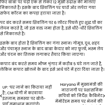
फिर बाबा पर चढ़ी एक से लेकर 12 मुखी रुद्राक्ष की मालाएं
निकालते हैं। इसके बाद शिवलिंग पर चारों ओर लपेटा गया
सफेद कॉटन का कपड़ा हटाया जाता है।
पट बंद करते समय शिवलिंग पर 6 लीटर पिघले हुए शुद्ध घी का
लेपन करते हैं, जो इस वक्त जमा होता है, इसे धीरे-धीरे शिवलिंग
से निकालते हैं।
इसके बाद होता है शिवलिंग का गंगा स्नान। गोमूत्र, दूध, शहद
और पंचामृत स्नान के बाद बाबा केदार को नए फूलों, भस्म लेप
और चंदन का तिलक लगाकर तैयार किया जाएगा।
कपाट बंद करते समय भीष्म शृंगार में करीब 5 घंटे लग जाते हैं,
लेकिन कपाट खोलने के बाद इसे आधे घंटे में हटा दिया जाता है।
Post
Haryana में मुख्यमंत्री की
UP: ‘घर जाने का किराया नहीं
नाराजगी पर प्रशासनिक
navigation
है’, CM योगी ने करवाया
सचिवों को निर्देश: कैबिनेट
इंतजाम; समस्या पर बोले-
मेमोरेंडम समय पर भेजने की
पूर्ण समाधान कराएंगे।