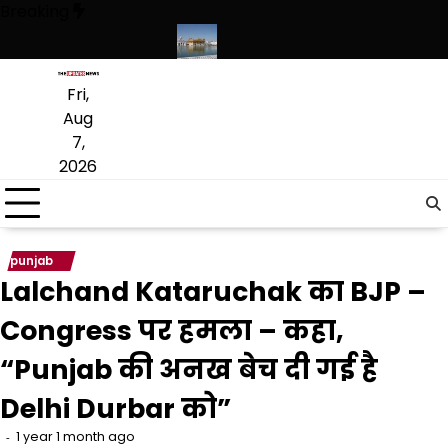
Skip
Breaking
to
content
लागू करने का फैसला वापस
श्री गुरु हरिकृष्ण साहिब जी के प्रकाश पर्व पर श्री हरिमंदि
Fri,
Aug
7,
2026
punjab
Lalchand Kataruchak का BJP –
Congress पर हमला – कहा,
“Punjab की अनख बेच दी गई है
Delhi Durbar को”
1 year 1 month ago