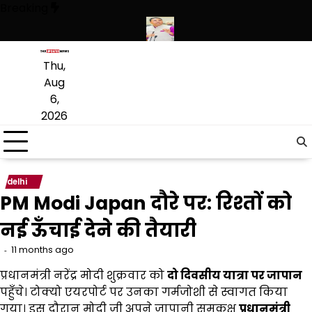
Skip
Breaking
to
content
ियारों की बड़ी खेप बरामद की
अमन अरोड़ा ने शाहकोट हलके में नौकरियों के मामले 
Thu,
Aug
6,
2026
delhi
PM Modi Japan दौरे पर: रिश्तों को
नई ऊँचाई देने की तैयारी
11 months ago
प्रधानमंत्री नरेंद्र मोदी शुक्रवार को
दो दिवसीय यात्रा पर जापान
पहुँचे। टोक्यो एयरपोर्ट पर उनका गर्मजोशी से स्वागत किया
गया। इस दौरान मोदी जी अपने जापानी समकक्ष
प्रधानमंत्री