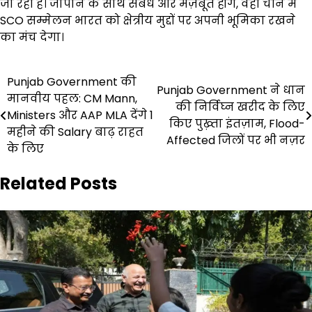
जा रही है। जापान के साथ संबंध और मज़बूत होंगे, वहीं चीन में
SCO सम्मेलन भारत को क्षेत्रीय मुद्दों पर अपनी भूमिका रखने
का मंच देगा।
Post
Punjab Government की
Punjab Government ने धान
मानवीय पहल: CM Mann,
navigation
की निर्विघ्न खरीद के लिए
Ministers और AAP MLA देंगे 1
किए पुख़्ता इंतज़ाम, Flood-
महीने की Salary बाढ़ राहत
Affected जिलों पर भी नज़र
के लिए
Related Posts