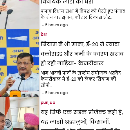
विधायक लाडी को घेरा
पंजाब विधान सभा में विपक्ष को घेरते हुए पंजाब
के रोजगार सृजन, कौशल विकास और…
5 hours ago
देश
सियाम ने भी माना, ई-20 में ज्यादा
क्लोराइड और नमी के कारण खराब
हो रही गाड़ियां- केजरीवाल
आम आदमी पार्टी के राष्ट्रीय संयोजक अरविंद
केजरीवाल ने ई-20 को लेकर सियाम की
सौंपी…
5 hours ago
punjab
यह सिर्फ एक सड़क प्रोजेक्ट नहीं है,
यह लाखों श्रद्धालुओं, किसानों,