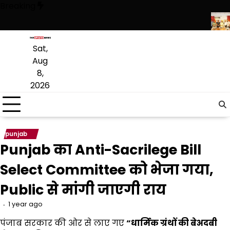
Skip
Breaking
to
content
त: ‘हमारे राम’ नाटक की विशेष प्रस्तुति में शामिल हुए मुख्यमंत्री
शेर-ए-पंजाब T-
Sat,
Aug
8,
2026
punjab
Punjab का Anti-Sacrilege Bill
Select Committee को भेजा गया,
Public से मांगी जाएगी राय
1 year ago
पंजाब सरकार की ओर से लाए गए
“
धार्मिक ग्रंथों की बेअदबी