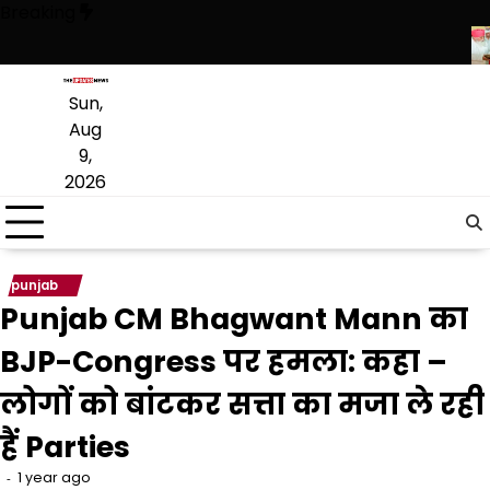
Skip
Breaking
to
content
आ, सिर्फ ‘‘आप’’ लड़ रही आदिवासियों के अधिकारों की लड़ाई- केजरीवाल
CM भगवंत म
Sun,
Aug
9,
2026
punjab
Punjab CM Bhagwant Mann का
BJP-Congress पर हमला: कहा –
लोगों को बांटकर सत्ता का मजा ले रही
हैं Parties
1 year ago