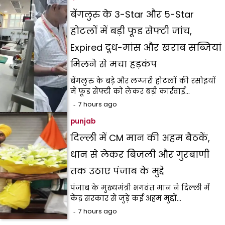
बेंगलुरु के 3-Star और 5-Star
होटलों में बड़ी फूड सेफ्टी जांच,
Expired दूध-मांस और खराब सब्जियां
मिलने से मचा हड़कंप
बेंगलुरु के बड़े और लग्जरी होटलों की रसोइयों
में फूड सेफ्टी को लेकर बड़ी कार्रवाई…
7 hours ago
punjab
दिल्ली में CM मान की अहम बैठकें,
धान से लेकर बिजली और गुरबाणी
तक उठाए पंजाब के मुद्दे
पंजाब के मुख्यमंत्री भगवंत मान ने दिल्ली में
केंद्र सरकार से जुड़े कई अहम मुद्दों…
7 hours ago