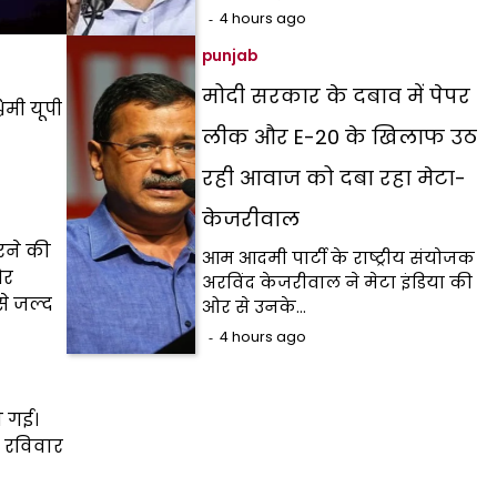
4 hours ago
punjab
मोदी सरकार के दबाव में पेपर
िमी यूपी
लीक और E-20 के खिलाफ उठ
रही आवाज को दबा रहा मेटा-
केजरीवाल
रने की
आम आदमी पार्टी के राष्ट्रीय संयोजक
और
अरविंद केजरीवाल ने मेटा इंडिया की
से जल्द
ओर से उनके…
4 hours ago
ी गई।
, रविवार