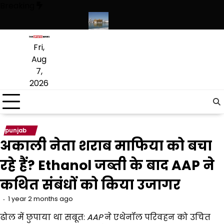
Skip
Breaking
to
content
 लागू करने का फैसला वापस
श्री गुरु हरिकृष्ण साहिब जी के प्रकाश पर्व पर श्री हरिमं
Fri,
Aug
7,
2026
punjab
अकाली नेता शराब माफिया को बचा
रहे हैं? Ethanol जब्ती के बाद AAP ने
कथित संबंधों को किया उजागर
1 year 2 months ago
ढोल में छुपाया था सबूत:
AAP
ने एथेनॉल परिवहन को उचित