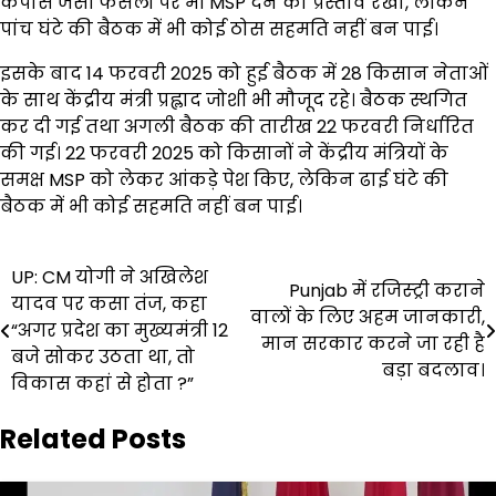
कपास जैसी फसलों पर भी MSP देने का प्रस्ताव रखा, लेकिन
पांच घंटे की बैठक में भी कोई ठोस सहमति नहीं बन पाई।
इसके बाद 14 फरवरी 2025 को हुई बैठक में 28 किसान नेताओं
के साथ केंद्रीय मंत्री प्रह्लाद जोशी भी मौजूद रहे। बैठक स्थगित
कर दी गई तथा अगली बैठक की तारीख 22 फरवरी निर्धारित
की गई। 22 फरवरी 2025 को किसानों ने केंद्रीय मंत्रियों के
समक्ष MSP को लेकर आंकड़े पेश किए, लेकिन ढाई घंटे की
बैठक में भी कोई सहमति नहीं बन पाई।
Post
UP: CM योगी ने अखिलेश
Punjab में रजिस्ट्री कराने
यादव पर कसा तंज, कहा
navigation
वालों के लिए अहम जानकारी,
“अगर प्रदेश का मुख्यमंत्री 12
मान सरकार करने जा रही है
बजे सोकर उठता था, तो
बड़ा बदलाव।
विकास कहां से होता ?”
Related Posts