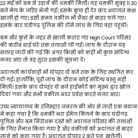
22 मई को बम से उड़ाने की धमकी मिली। यह धमकी सुबह 11.30
बजे मेल के जरिए भेजी गई। इसके कुछ ही देर बाद अदालत कक्ष
खाली हो गए। इसी समय वकील भी चैंबर से बाहर चले गए।
इसके बाद चंडीगढ़ पुलिस की टीमें जांच के लिए वहां पहुंचीं।
बम और कुत्ते के जहर से खाली कराए गए High Court परिसर
की करीब ढाई घंटे तक तलाशी ली गई। जांच के दौरान यह
सलाह जारी की गई कि अगर किसी को कहीं भी कुछ संदिग्ध
नजर आए तो वह तुरंत इसकी सूचना दे।
अदालती कार्यवाही भी दोपहर दो बजे तक के लिए स्थगित कर
दी गई। हालाँकि, पूरी जांच के दौरान कोई संदिग्ध वस्तु नहीं
मिली। इसके बाद दोपहर दो बजे हाईकोर्ट का मुख्य द्वार खोल
दिया गया और सभी वकील अंदर प्रवेश करते नजर आए।
उच्च न्यायालय के रजिस्ट्रार जनरल की ओर से जारी एक बयान
में कहा गया है कि धमकी भरा ईमेल मिलने के बाद चंडीगढ़
पुलिस और बम निरोधक दस्ते को अदालत परिसर की तलाशी
के लिए तैनात किया गया है और वकीलों को अदालत से बाहर
जाने को कहा गया है। अदालत दोपहर 2 बजे पुनः खुलेगी।