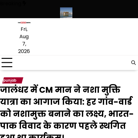
Skip
Breaking
to
content
कृत लागू करने का फैसला वापस
श्री गुरु हरिकृष्ण साहिब जी के प्रकाश पर्व पर श्री हरि
Fri,
Aug
7,
2026
punjab
जालंधर में CM मान ने नशा मुक्ति
यात्रा का आगाज किया: हर गांव-वार्ड
को नशामुक्त बनाने का लक्ष्य, भारत-
पाक विवाद के कारण पहले स्थगित
हुआ था कार्यक्रम।