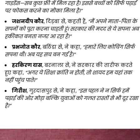
गाइडेंस—सब कुछ फ्री में मिल रहा है। इससे बच्चों को सिर्फ पढ़ाई
पर फोकस करने का मौका मिला है।”
जशनदीप कौर
, दिड़बा से, कहती हैं,
“मैं अपने माता-पिता के
सपनों को पूरा करना चाहती हूं। सरकार की मदद से ये सपना अब
हकीकत बनता नजर आ रहा है।”
प्रभजोत कौर
, बठिंडा से, ने कहा,
“हमारे लिए कोचिंग सिर्फ
सपना थी। अब यह सच बन गई है।”
हरकिरण दास
, बरनाला से, ने सरकार की तारीफ करते
हुए कहा,
“अगर ये शिक्षा क्रांति न होती, तो शायद हम यहां तक
नहीं पहुंच पाते।”
गिरीश
, गुरदासपुर से, ने कहा,
“इस पहल ने न सिर्फ हमें
पढ़ाई की ओर मोड़ा बल्कि युवाओं को गलत रास्तों से भी दूर रखा
है।”