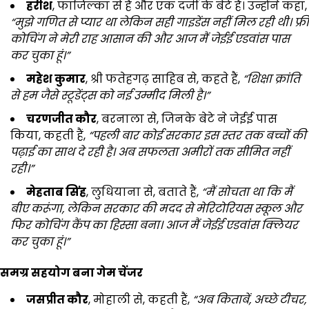
हरीश
, फाजिल्का से हैं और एक दर्जी के बेटे हैं। उन्होंने कहा,
“मुझे गणित से प्यार था लेकिन सही गाइडेंस नहीं मिल रही थी। फ्री
कोचिंग ने मेरी राह आसान की और आज मैं जेईई एडवांस पास
कर चुका हूं।”
महेश कुमार
, श्री फतेहगढ़ साहिब से, कहते हैं,
“शिक्षा क्रांति
से हम जैसे स्टूडेंट्स को नई उम्मीद मिली है।”
चरणजीत कौर
, बरनाला से, जिनके बेटे ने जेईई पास
किया, कहती हैं,
“पहली बार कोई सरकार इस स्तर तक बच्चों की
पढ़ाई का साथ दे रही है। अब सफलता अमीरों तक सीमित नहीं
रही।”
मेहताब सिंह
, लुधियाना से, बताते हैं,
“मैं सोचता था कि मैं
बीए करूंगा, लेकिन सरकार की मदद से मेरिटोरियस स्कूल और
फिर कोचिंग कैंप का हिस्सा बना। आज मैं जेईई एडवांस क्लियर
कर चुका हूं।”
समग्र सहयोग बना गेम चेंजर
जसप्रीत कौर
, मोहाली से, कहती हैं,
“अब किताबें, अच्छे टीचर,