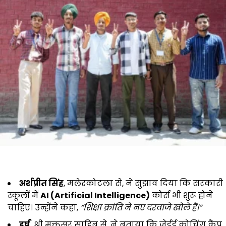
अर्शप्रीत सिंह
, मलेरकोटला से, ने सुझाव दिया कि सरकारी
स्कूलों में
AI (Artificial Intelligence)
कोर्स भी शुरू होने
चाहिए। उन्होंने कहा,
“शिक्षा क्रांति ने नए दरवाजे खोले हैं।”
हर्ष
, श्री मुक्तसर साहिब से, ने बताया कि जेईई कोचिंग कैंप