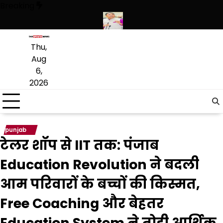
Skip
Breaking
to
content
ियारों की बड़ी खेप बरामद की
अमन अरोड़ा ने शाहकोट हलके में नौकरियों के मामले म
Thu,
Aug
6,
2026
punjab
टेलर शॉप से IIT तक: पंजाब
Education Revolution ने बदली
आम परिवारों के बच्चों की किस्मत,
Free Coaching और बेहतर
Education System ने तोड़ी आर्थिक