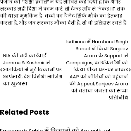
पंजाब की “शिक्षा क्रांति” ने यह साबित कर दिया है कि अगर
सरकार सही दिशा में काम करे, तो टेलर शॉप से लेकर IIT तक
की यात्रा मुमकिन है। बच्चों का टैलेंट सिर्फ मौके का इंतजार
करता है, और जब सरकार मौका देती है, तो वो इतिहास रचते हैं।
Post
Ludhiana में Harchand Singh
Barsat ने किया Sanjeev
navigation
NIA की बड़ी कार्रवाई:
Arora के Support में
Jammu & Kashmir में
Campaigns, कार्यकर्ताओं को
आतंकियों से जुड़े ठिकानों पर
किया प्रेरित घर-घर जाकर
छापेमारी, देश विरोधी साजिश
AAP की नीतियों को पहुंचाने
का खुलासा
की Appeal, Sanjeev Arora
को बताया जनता का सच्चा
प्रतिनिधि
Related Posts
Fatehgarh Sahib में किसानों को Agricultural