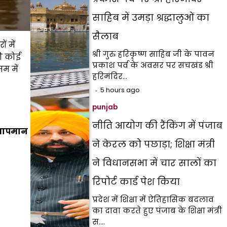
साहिब में उमड़ा श्रद्धालुओं का
सैलाब
 में
श्री गुरु हरिकृष्ण साहिब जी के पावन
ी कोई
प्रकाश पर्व के अवसर पर सचखंड श्री
म में
हरिमंदिर…
5 hours ago
punjab
नीति आयोग की रैंकिंग में पंजाब
 तापमान
ने केरल को पछाड़ा; शिक्षा मंत्री
ने विधानसभा में चार सालों का
रिपोर्ट कार्ड पेश किया
प्रदेश में शिक्षा में ऐतिहासिक बदलाव
का दावा करते हुए पंजाब के शिक्षा मंत्री
स.…