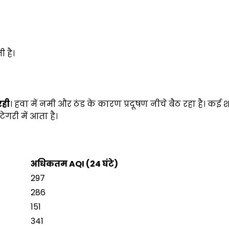
 है।
रही
। हवा में नमी और ठंड के कारण प्रदूषण नीचे बैठ रहा है। कई शहर
ेगरी में आता है।
अधिकतम AQI (24
घंटे)
297
286
151
341