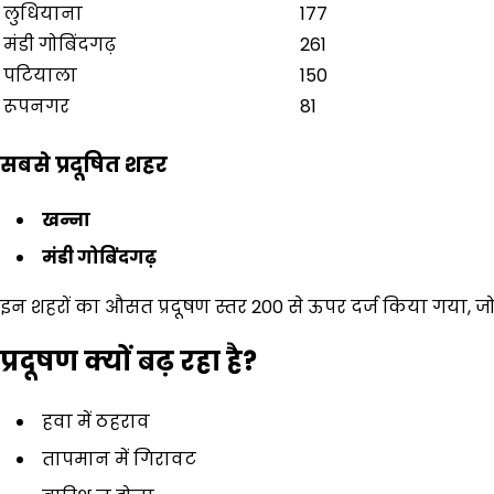
लुधियाना
177
मंडी गोबिंदगढ़
261
पटियाला
150
रूपनगर
81
सबसे प्रदूषित शहर
खन्ना
मंडी गोबिंदगढ़
इन शहरों का औसत प्रदूषण स्तर 200 से ऊपर दर्ज किया गया, 
प्रदूषण क्यों बढ़ रहा है
?
हवा में ठहराव
तापमान में गिरावट