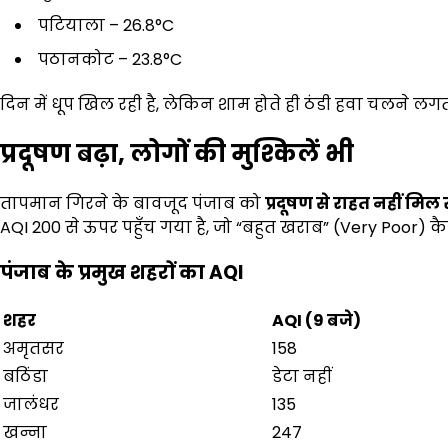
पटियाला – 26.8°C
पठानकोट – 23.8°C
दिन में धूप खिल रही है, लेकिन शाम होते ही ठंडी हवा चलने लगती
प्रदूषण बढ़ा
,
लोगों की मुश्किलें भी
तापमान गिरने के बावजूद पंजाब को
प्रदूषण से राहत नहीं मिल 
AQI 200 से ऊपर पहुँच गया है, जो “बहुत खराब” (Very Poor) कैट
पंजाब के प्रमुख शहरों का
AQI
शहर
AQI (9
बजे)
अमृतसर
158
बठिंडा
डेटा नहीं
जालंधर
135
खन्ना
247