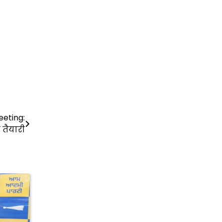
eting:
 तैयारी