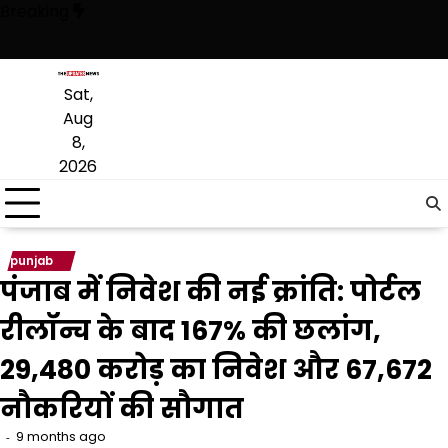
Skip
Breaking
to
content
 है, अब वह राजनीति में वापसी के लिए भाजपा से समझौता करने की कोशिश कर रही ह
Sat,
Aug
8,
2026
punjab
पंजाब में निवेश की नई क्रांति: पोर्टल
रीलॉन्च के बाद 167% की छलांग,
₹29,480 करोड़ का निवेश और 67,672
नौकरियों की सौगात
9 months ago