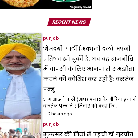
RECENT NEWS
punjab
‘बेअदबी’ पार्टी (अकाली दल) अपनी
प्रतिष्ठा खो चुकी है, अब वह राजनीति
में वापसी के लिए भाजपा से समझौता
करने की कोशिश कर रही है: बलतेज
पन्नू
आम आदमी पार्टी (आप) पंजाब के मीडिया इंचार्ज
बलतेज पन्नू ने शनिवार को कहा कि…
2 hours ago
punjab
मुक्तसर की तियां में पहुंचीं डॉ. गुरप्रीत