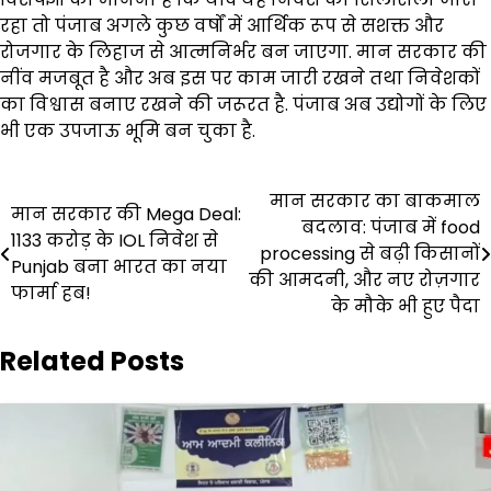
रहा तो पंजाब अगले कुछ वर्षों में आर्थिक रूप से सशक्त और
रोजगार के लिहाज से आत्मनिर्भर बन जाएगा. मान सरकार की
नींव मजबूत है और अब इस पर काम जारी रखने तथा निवेशकों
का विश्वास बनाए रखने की जरूरत है. पंजाब अब उद्योगों के लिए
भी एक उपजाऊ भूमि बन चुका है.
Post
मान सरकार का बाकमाल
मान सरकार की Mega Deal:
बदलाव: पंजाब में food
navigation
₹1133 करोड़ के IOL निवेश से
processing से बढ़ी किसानों
Punjab बना भारत का नया
की आमदनी, और नए रोज़गार
फार्मा हब!
के मौके भी हुए पैदा
Related Posts