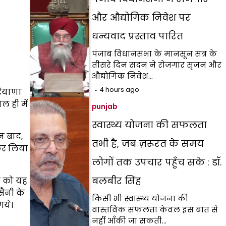
और औद्योगिक निवेश पर
धन्यवाद प्रस्ताव पारित
पंजाब विधानसभा के मानसून सत्र के
तीसरे दिन सदन ने रोजगार सृजन और
औद्योगिक निवेश…
4 hours ago
रियाणा
 ही में
punjab
स्वास्थ्य योजना की सफलता
न बाद,
तभी है, जब ज़रूरत के समय
कर लिया
लोगों तक उपचार पहुँच सके : डॉ.
बलबीर सिंह
ा को यह
सैनी के
किसी भी स्वास्थ्य योजना की
गये।
वास्तविक सफलता केवल इस बात से
नहीं आँकी जा सकती…