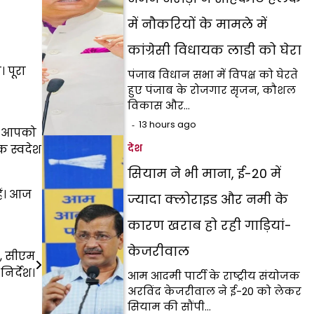
में नौकरियों के मामले में
कांग्रेसी विधायक लाडी को घेरा
 पूरा
पंजाब विधान सभा में विपक्ष को घेरते
हुए पंजाब के रोजगार सृजन, कौशल
विकास और…
13 hours ago
ा। आपको
देश
क स्वदेश
सियाम ने भी माना, ई-20 में
ैं। आज
ज्यादा क्लोराइड और नमी के
कारण खराब हो रही गाड़ियां-
केजरीवाल
न, सीएम
निर्देश।
आम आदमी पार्टी के राष्ट्रीय संयोजक
अरविंद केजरीवाल ने ई-20 को लेकर
सियाम की सौंपी…