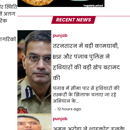
र स्थिति
 से अलग
RECENT NEWS
गरिक
punjab
नागरिकों
तरनतारन में बड़ी कामयाबी,
BSF और पंजाब पुलिस ने
हथियारों की बड़ी खेप बरामद
की
पंजाब में सीमा पार से हथियारों की
तस्करी के खिलाफ चलाए जा रहे
अभियान के…
12 hours ago
punjab
अमन अरोड़ा ने शाहकोट हलके