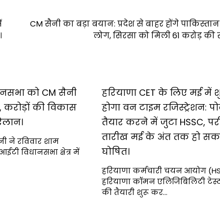
ं
CM सैनी का बड़ा बयान: प्रदेश से बाहर होंगे पाकिस्ता
।
लोग, सिरसा को मिली 61 करोड़ की 
नसभा को CM सैनी
हरियाणा CET के लिए मई में श
, करोड़ों की विकास
होगा वन टाइम रजिस्ट्रेशन: पो
ऐलान।
तैयार करने में जुटा HSSC, परी
तारीख मई के अंत तक हो सकत
नी ने रविवार शाम
घोषित।
टी विधानसभा क्षेत्र में
हरियाणा कर्मचारी चयन आयोग (HS
हरियाणा कॉमन एलिजिबिलिटी टेस्
की तैयारी शुरू कर…