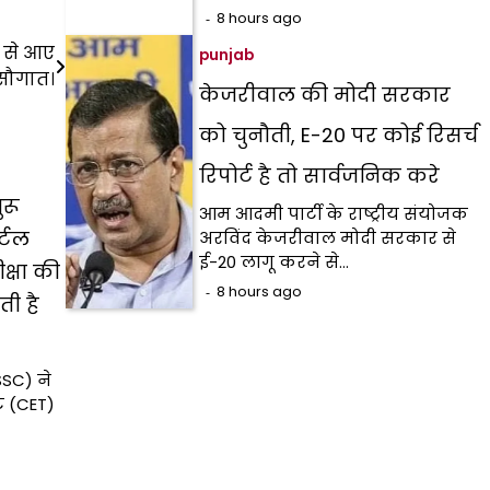
8 hours ago
न से आए
punjab
सौगात।
केजरीवाल की मोदी सरकार
को चुनौती, E-20 पर कोई रिसर्च
रिपोर्ट है तो सार्वजनिक करे
ुरू
आम आदमी पार्टी के राष्ट्रीय संयोजक
र्टल
अरविंद केजरीवाल मोदी सरकार से
ई-20 लागू करने से…
क्षा की
8 hours ago
ी है
SC) ने
ट (CET)