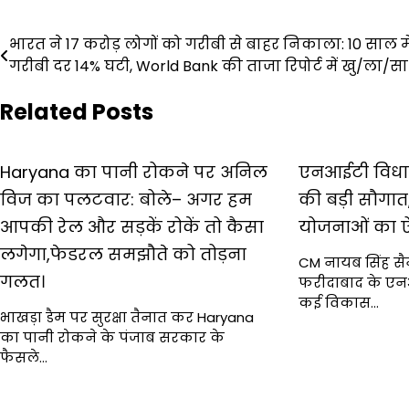
Post
भारत ने 17 करोड़ लोगों को गरीबी से बाहर निकाला: 10 साल मे
गरीबी दर 14% घटी, World Bank की ताजा रिपोर्ट में खु/ला/सा
navigation
Related Posts
Haryana का पानी रोकने पर अनिल
एनआईटी विधा
विज का पलटवार: बोले– अगर हम
की बड़ी सौगात
आपकी रेल और सड़कें रोकें तो कैसा
योजनाओं का 
लगेगा,फेडरल समझौते को तोड़ना
CM नायब सिंह सै
गलत।
फरीदाबाद के एनआई
कई विकास…
भाखड़ा डैम पर सुरक्षा तैनात कर Haryana
का पानी रोकने के पंजाब सरकार के
फैसले…