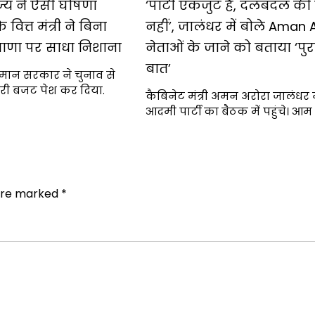
ज्य ने ऐसी घोषणा
‘पार्टी एकजुट है, दलबदल की 
 वित्त मंत्री ने बिना
नहीं’, जालंधर में बोले Aman 
ाणा पर साधा निशाना
नेताओं के जाने को बताया ‘पुर
बात’
मान सरकार ने चुनाव से
ी बजट पेश कर दिया.
कैबिनेट मंत्री अमन अरोरा जालंधर 
आदमी पार्टी का बैठक में पहुंचे। 
 are marked
*