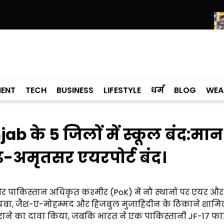
ाड़ा; शिक्षा मंत्री ने विधानसभा में चार सालों का रिपोर्ट कार्ड पेश किया
केजरीवाल क
MENT
TECH
BUSINESS
LIFESTYLE
धर्म
BLOG
WEA
jab के 5 जिलों में स्कूल बंद:मा
ीगढ़-अमृतसर एयरपोर्ट बंद।
र पाकिस्तान अधिकृत कश्मीर (PoK) में नौ स्थानों पर एयर और
यबा, जैश-ए-मोहम्मद और हिजबुल मुजाहिदीन के ठिकाने शामिल
िराने का दावा किया, जबकि भारत ने एक पाकिस्तानी JF-17 फा