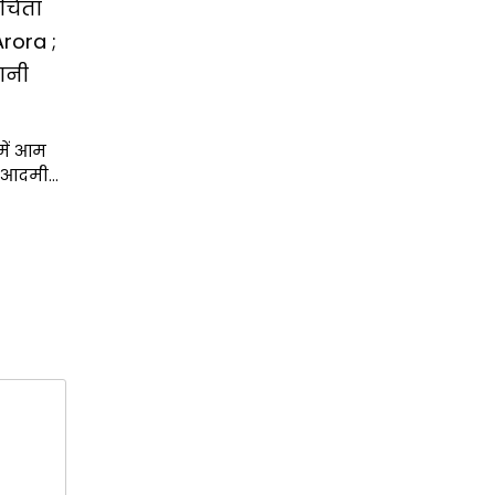
चिंता
Arora ;
ानी
में आम
आम आदमी…