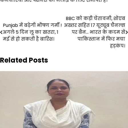
कर्मचारियों और पैंशनरों की भलाई के लिए समर्पित है।
Post
BBC को कड़ी चेतावनी, शोएब
Punjab में बढ़ेगी भीषण गर्मी !
अख्तर सहित 17 यूट्यूब चैनल्स
navigation
अगले 5 दिन लू का खतरा, 1
पर बैन… भारत के कदम से
मई से हो सकती है बारिश।
पाकिस्तान में फिर मचा
हड़कंप।
Related Posts