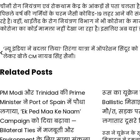
चीनी रोग नियंत्रण एवं रोकथाम केंद्र के आंकड़ों से पता चलता ह
पिछले वर्ष की गर्मियों के चरम जैसी कोविड-19 लहर आने की सं
रहे हैं। वहीं, थाईलैंड के रोग नियंत्रण विभाग ने भी कोरोना के म
कोरोना का कोई मामला नहीं देखा जा रहा है। इसलिए अब यहां ड
Post
‘न्यू इंडिया ने बदला लिया’ तिरंगा यात्रा में ऑपरेशन सिंदूर को
लेकर बोले CM नायब सिंह सैनी।
navigation
Related Posts
PM Modi और Trinidad की Prime
रूस का यूक्रे
Minister ने Port of Spain में पौधा
Ballistic मिस
लगाया, ‘Ek Ped Maa Ke Naam’
मौ/त, सड़क पर
Campaign को दिया बढ़ावा —
लगातार दूसरे 
Bilateral Ties में मजबूती और
रूस ने यूक्रेन के 
Environment के लिए साझा संकल्प
मिसाइल से हमला 