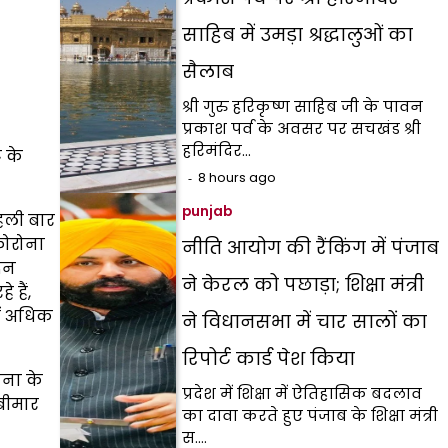
साहिब में उमड़ा श्रद्धालुओं का
सैलाब
श्री गुरु हरिकृष्ण साहिब जी के पावन
प्रकाश पर्व के अवसर पर सचखंड श्री
हरिमंदिर…
 के
8 hours ago
punjab
पहली बार
कोरोना
नीति आयोग की रैंकिंग में पंजाब
दिन
ने केरल को पछाड़ा; शिक्षा मंत्री
 हैं,
ें अधिक
ने विधानसभा में चार सालों का
रिपोर्ट कार्ड पेश किया
ोना के
प्रदेश में शिक्षा में ऐतिहासिक बदलाव
 बीमार
का दावा करते हुए पंजाब के शिक्षा मंत्री
स.…