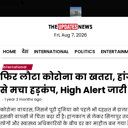
Skip
Breaking
to
content
हेगी, संस्कृत लागू करने का फैसला वापस
श्री गुरु हरिकृष्ण साहिब जी के प्रकाश पर्व 
Fri, Aug 7, 2026
HOME
देश
INTERNATIONAL
POLITICS
ENTERTAIN
international
फिर लौटा कोरोना का खतरा, हांग
से मचा हड़कंप, High Alert जारी
1 year 2 months ago
कोरोना वायरस, जिसने पूरी दुनिया को पहले भी दहशत में डाला 
इसकी वापसी ने चिंता बढ़ा दी है। हांगकांग से लेकर सिंगापुर त
लोगों और स्वास्थ्य अधिकारियों के बीच डर का माहौल बन गया ह