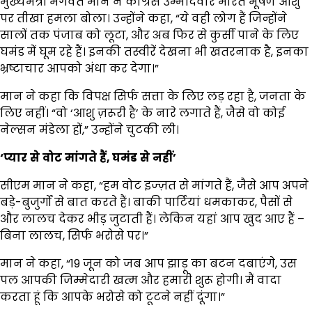
मुख्यमंत्री भगवंत मान ने कांग्रेस उम्मीदवार भारत भूषण आशु
पर तीखा हमला बोला। उन्होंने कहा, “ये वही लोग हैं जिन्होंने
सालों तक पंजाब को लूटा, और अब फिर से कुर्सी पाने के लिए
घमंड में घूम रहे हैं। इनकी तस्वीरें देखना भी खतरनाक है, इनका
भ्रष्टाचार आपको अंधा कर देगा।”
मान ने कहा कि विपक्ष सिर्फ सत्ता के लिए लड़ रहा है, जनता के
लिए नहीं। “वो ‘आशु ज़रूरी है’ के नारे लगाते हैं, जैसे वो कोई
नेल्सन मंडेला हों,” उन्होंने चुटकी ली।
‘
प्यार
से
वोट
मांगते
हैं,
घमंड
से
नहीं’
सीएम मान ने कहा, “हम वोट इज्ज़त से मांगते हैं, जैसे आप अपने
बड़े-बुजुर्गों से बात करते हैं। बाकी पार्टियां धमकाकर, पैसों से
और लालच देकर भीड़ जुटाती हैं। लेकिन यहां आप खुद आए हैं –
बिना लालच, सिर्फ भरोसे पर।”
मान ने कहा, “19 जून को जब आप झाड़ू का बटन दबाएंगे, उस
पल आपकी जिम्मेदारी खत्म और हमारी शुरू होगी। मैं वादा
करता हूं कि आपके भरोसे को टूटने नहीं दूंगा।”