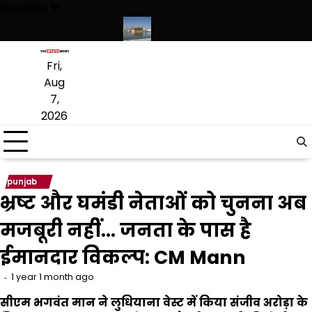
Skip
Breaking
to
content
ागू करने का फैसला वापस
श्री गुरु हरिकृष्ण साहिब जी के प्रकाश पर्व पर श्री हरिमंदि
Fri,
Aug
7,
2026
punjab
भ्रष्ट और घमंडी नेताओं को चुनना अब
मजबूरी नहीं… जनता के पास है
ईमानदार विकल्प: CM Mann
1 year 1 month ago
सीएम
भगवंत
मान
ने
लुधियाना
वेस्ट
में
किया
संजीव
अरोड़ा
के