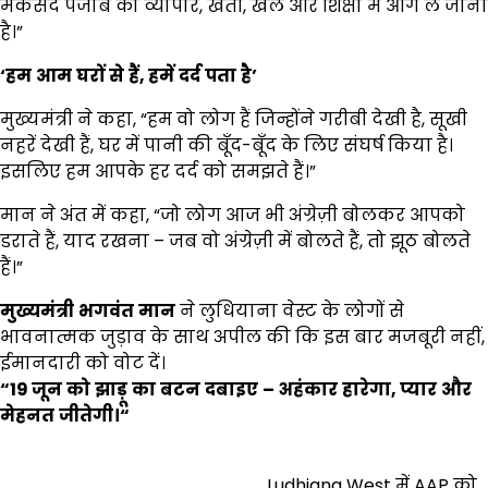
मकसद पंजाब को व्यापार, खेती, खेल और शिक्षा में आगे ले जाना
है।”
‘
हम
आम
घरों
से
हैं,
हमें
दर्द
पता
है’
मुख्यमंत्री ने कहा, “हम वो लोग हैं जिन्होंने गरीबी देखी है, सूखी
नहरें देखी हैं, घर में पानी की बूँद-बूँद के लिए संघर्ष किया है।
इसलिए हम आपके हर दर्द को समझते हैं।”
मान ने अंत में कहा, “जो लोग आज भी अंग्रेज़ी बोलकर आपको
डराते हैं, याद रखना – जब वो अंग्रेज़ी में बोलते हैं, तो झूठ बोलते
हैं।”
मुख्यमंत्री
भगवंत
मान
ने लुधियाना वेस्ट के लोगों से
भावनात्मक जुड़ाव के साथ अपील की कि इस बार मजबूरी नहीं,
ईमानदारी को वोट दें।
“19
जून
को
झाड़ू
का
बटन
दबाइए
–
अहंकार
हारेगा,
प्यार
और
मेहनत
जीतेगी।
“
Ludhiana West में AAP को