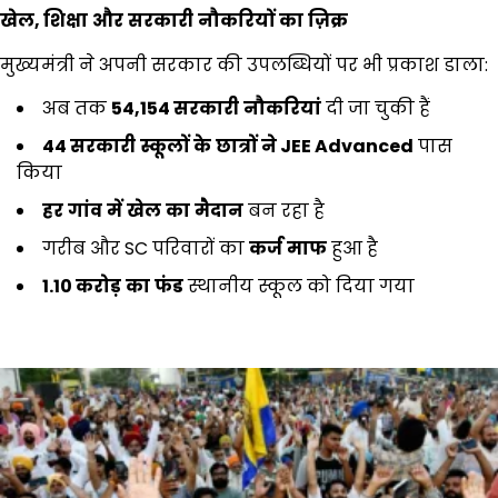
खेल,
शिक्षा
और
सरकारी
नौकरियों
का
ज़िक्र
मुख्यमंत्री ने अपनी सरकार की उपलब्धियों पर भी प्रकाश डाला:
अब तक
54,154
सरकारी
नौकरियां
दी जा चुकी हैं
44
सरकारी
स्कूलों
के
छात्रों
ने
JEE Advanced
पास
किया
हर
गांव
में
खेल
का
मैदान
बन रहा है
गरीब और SC परिवारों का
कर्ज
माफ
हुआ है
1.10
करोड़
का
फंड
स्थानीय स्कूल को दिया गया