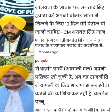
मानवता के आधार पर जगतार सिंह
हवारा को अपनी बीमार माता से
मिलने के लिए 10 दिन की पैरोल दी
जानी चाहिए- CM भगवंत सिंह मान
पंजाब के मुख्यमंत्री भगवंत सिंह मान ने आज
पंजाब के राज्यपाल गुलाब चंद कटारिया से…
2 hours ago
punjab
‘बेअदबी’ पार्टी (अकाली दल) अपनी
प्रतिष्ठा खो चुकी है, अब वह राजनीति
में वापसी के लिए भाजपा से समझौता
करने की कोशिश कर रही है: बलतेज
पन्नू
आम आदमी पार्टी (आप) पंजाब के मीडिया इंचार्ज