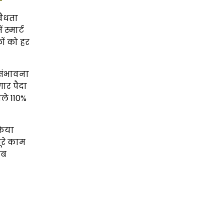
वैधता
स्मार्ट
ों को हर
 संभावना
गार पैदा
ले 110%
किया
ूरे काम
हब