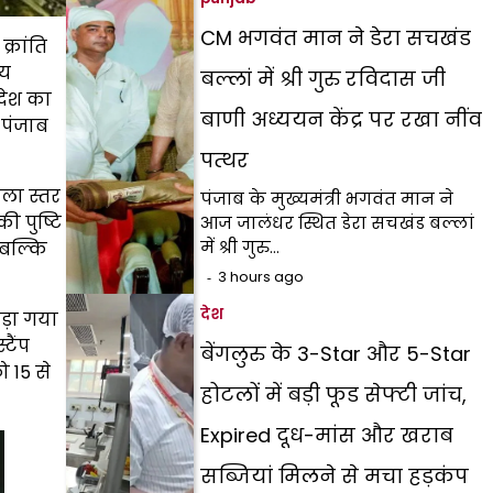
CM भगवंत मान ने डेरा सचखंड
्रांति
्य
बल्लां में श्री गुरु रविदास जी
देश का
बाणी अध्ययन केंद्र पर रखा नींव
 पंजाब
पत्थर
ला स्तर
पंजाब के मुख्यमंत्री भगवंत मान ने
ी पुष्टि
आज जालंधर स्थित डेरा सचखंड बल्लां
में श्री गुरु…
 बल्कि
3 hours ago
देश
ड़ा गया
टैंप
बेंगलुरु के 3-Star और 5-Star
ो 15 से
होटलों में बड़ी फूड सेफ्टी जांच,
Expired दूध-मांस और खराब
सब्जियां मिलने से मचा हड़कंप