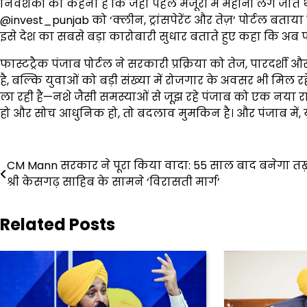
निवेशकों का कहना है कि जहां पहले मंजूरी में महीनों लग जाते थ
@invest_punjab को ‘क्लीन, ट्रांसपेरेंट और तेज़’ पोर्टल बताय
इसे देश का सबसे बड़ा कारोबारी सुधार बताते हुए कहा कि अब पंज
फास्टट्रैक पंजाब पोर्टल ने सरकारी प्रक्रिया को तेज, पारदर्
है, बल्कि युवाओं को बड़ी संख्या में रोजगार के अवसर भी मिल 
ला रही है—नशे जैसी समस्याओं से जूझ रहे पंजाब को एक नया
हो और सोच आधुनिक हो, तो बदलाव मुमकिन है। और पंजाब में,
Post
CM Mann सरकार ने पूरा किया वादा: 55 साल बाद बनेगा तख़
navigation
श्री केसगढ़ साहिब के सामने ‘विरासती मार्ग’
Related Posts