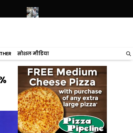
्थर
बेंगलुरु के 3-Star और 5-Star होटलों में बड़ी फूड सेफ्टी जांच, Expired दूध
THER
सोशल मीडिया
6%