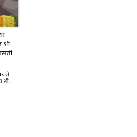
या
श्री
रासती
र ने
श्री…