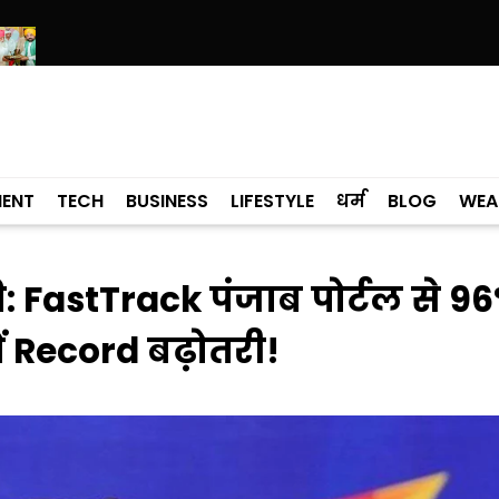
े डेरा सचखंड बल्लां में श्री गुरु रविदास जी बाणी अध्ययन केंद्र पर रखा नींव पत
MENT
TECH
BUSINESS
LIFESTYLE
धर्म
BLOG
WEA
: FastTrack पंजाब पोर्टल से 9
ं Record बढ़ोतरी!