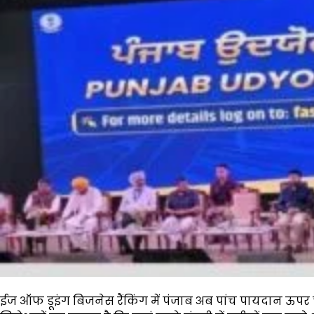
ईज ऑफ डूइंग बिजनेस रैंकिंग में पंजाब अब पांच पायदान ऊपर चढ़ 