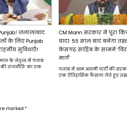
Punjab! जलालाबाद
CM Mann सरकार ने पूरा कि
 वालों के लिए Punjab
वादा: 55 साल बाद बनेगा तख़्त 
हनीय सुविधाएँ!
केसगढ़ साहिब के सामने ‘वि
मार्ग’
मान के नेतृत्व में पंजाब
की राजनीति’ का एक
पंजाब में आम आदमी पार्टी की सरका
एक ऐतिहासिक फैसला लेते हुए तख़्त 
 are marked
*