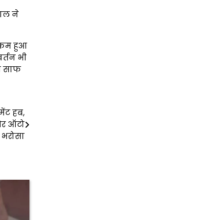
वाल ने
झ कम हुआ
वर्तन भी
यत साफ
ेंट हब,
 और ऑटो
ीय भरोसा