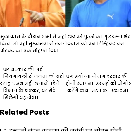
मुलाकात के दौरान शमी ने जहां CM को फूलों का गुलदस्ता भेंट
किया तो वहीं मुख्यमंत्री ने तेज गेंदबाज को वन डिस्ट्रिक्ट वन
प्रोडक्ट का एक तोहफा दिया.
Post
UP सरकार की नई
नियमावली से जनता को बड़ी
UP: अयोध्या में राम दरबार की
navigation
राहत, अब नहीं लगाने पड़ेंगे
होगी स्थापना, 23 मई को योगी
विभाग के चक्कर, घर बैठे
करेंगे कथा मंडप का उद्घाटन।
मिलेगी यह सेवा।
Related Posts
UP: हेमवती नंदन बहुगुणा की जयंती पर सीएम योगी