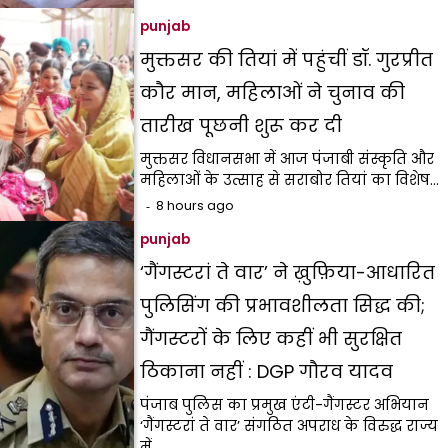
punjab
मुक्तसर की तियां में पहुंचीं डॉ. गुरप्रीत
कौर मान, महिलाओं ने चुनाव की
तारीख पूछनी शुरू कर दी
मुक्तसर विधानसभा में आज पंजाबी संस्कृति और
महिलाओं के उत्साह से सराबोर तियां का विशेष…
8 hours ago
punjab
‘गैंगस्टरां ते वार’ ने ख़ुफ़िया-आधारित
पुलिसिंग की प्रभावशीलता सिद्ध की;
गैंगस्टरों के लिए कहीं भी सुरक्षित
ठिकाना नहीं : DGP गौरव यादव
पंजाब पुलिस का प्रमुख एंटी-गैंगस्टर अभियान
‘गैंगस्टरां ते वार’ संगठित अपराध के विरुद्ध राज्य
में…