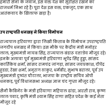
हमारी सेना के जवान, इस वक्त देश को सुरक्षित रखने का
राजधर्म निभा रहे हैं। पूरा देश इस वक्त, एकजुट, एक साथ
आतंकवाद के खिलाफ खड़ा है।
उप राष्ट्रपति धनखड़ ने किया विमोचन
राज्यपाल हरियाणा द्वारा लिखी किताब के विमोचन उपराष्ट्रपति
जगदीप धनखड़ ने किया। इस मौके पर केंद्रीय मंत्री मनोहर
लाल, मुख्यमंत्री नायब सिंह, राज्यपाल बंडारू दत्तात्रेय मौजूद रहे।
इनके अलावा पूर्व मुख्यमंत्री हरियाणा भूपेंद्र सिंह हुड्डा, सांसद
कार्तिकेय शर्मा, सांसद रामचंद्र जांगड़ा, सांसद जयप्रकाश, दीपेंद्र
हुडडा, रेखा शर्मा, अनुराग ठाकुर, धर्मबीर, सुभाष बराला, पूर्व उप
मुख्यमंत्री दुष्यंत चौटाला, भाजपा के राष्ट्रीय सचिव ओपी
धनकड़, पूर्व विधानसभा अध्यक्ष ज्ञान चंद गुप्ता मौजूद रहे।
सैनी कैबिनेट के मंत्री हरियाणा महिपाल ढांडा, आरती राव, कृष्ण
लाल पवार, कृषि मंत्री श्याम सिंह राणा सहित प्रदेश के कई नेता
मौजूद रहे