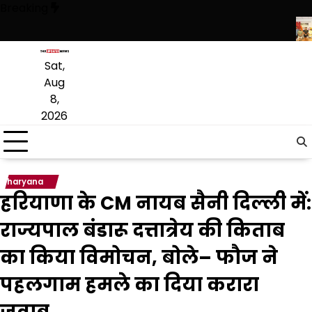
Skip
Breaking
to
content
ी ताकत: ‘हमारे राम’ नाटक की विशेष प्रस्तुति में शामिल हुए मुख्यमंत्री
शेर-ए-पं
Sat,
Aug
8,
2026
haryana
हरियाणा के CM नायब सैनी दिल्ली में:
राज्यपाल बंडारू दत्तात्रेय की किताब
का किया विमोचन, बोले– फौज ने
पहलगाम हमले का दिया करारा
जवाब