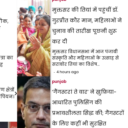
मुक्तसर की तियां में पहुंचीं डॉ.
गुरप्रीत कौर मान, महिलाओं ने
चौक,
ए
चुनाव की तारीख पूछनी शुरू
कर दी
मुक्तसर विधानसभा में आज पंजाबी
त्रा का
संस्कृति और महिलाओं के उत्साह से
सराबोर तियां का विशेष…
बह
4 hours ago
punjab
्षेत्रों
‘गैंगस्टरां ते वार’ ने ख़ुफ़िया-
चैंपियन।
आधारित पुलिसिंग की
प्रभावशीलता सिद्ध की; गैंगस्टरों
के लिए कहीं भी सुरक्षित