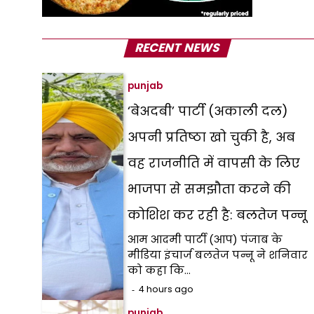
RECENT NEWS
punjab
‘बेअदबी’ पार्टी (अकाली दल)
अपनी प्रतिष्ठा खो चुकी है, अब
वह राजनीति में वापसी के लिए
भाजपा से समझौता करने की
कोशिश कर रही है: बलतेज पन्नू
आम आदमी पार्टी (आप) पंजाब के
मीडिया इंचार्ज बलतेज पन्नू ने शनिवार
को कहा कि…
4 hours ago
punjab