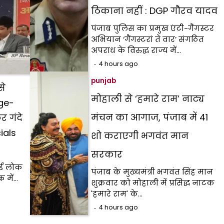
ठिकाना नहीं : DGP गौरव यादव
पंजाब पुलिस का प्रमुख एंटी-गैंगस्टर
अभियान ‘गैंगस्टरां ते वार’ संगठित
अपराध के विरुद्ध राज्य में…
4 hours ago
punjab
से
मोहाली से ‘हमारे राम’ नाट्य
rge-
मंचन का आगाज, पंजाब में 41
 गंदे
ials
शो कराएगी भगवंत मान
सरकार
हुई लोक
पंजाब के मुख्यमंत्री भगवंत सिंह मान
 में…
शुक्रवार को मोहाली में प्रसिद्ध नाटक
'हमारे राम' के…
4 hours ago