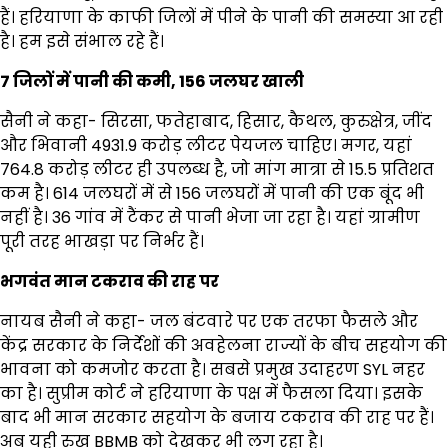
हैं। हरियाणा के काफी जिलों में पीने के पानी की समस्या आ रही
है। हम इसे संभाल रहे हैं।
7 जिलों में पानी की कमी, 156 जलघर खाली
सैनी ने कहा- सिरसा, फतेहाबाद, हिसार, कैथल, कुरुक्षेत्र, जींद
और भिवानी 4931.9 करोड़ लीटर पेयजल चाहिए। मगर, यहां
764.8 करोड़ लीटर ही उपलब्ध है, जो मांग मात्रा से 15.5 प्रतिशत
कम है। 614 जलघरों में से 156 जलघरों में पानी की एक बूंद भी
नहीं है। 36 गांव में टैंकर से पानी भेजा जा रहा है। यहां ग्रामीण
पूरी तरह भाखड़ा पर निर्भर हैं।
भगवंत मान टकराव की राह पर
नायब सैनी ने कहा- जल बंटवारे पर एक तरफा फैसले और
केंद्र सरकार के निर्देशों की अवहेलना राज्यों के बीच सहयोग की
भावना को कमजोर करता है। सबसे प्रमुख उदाहरण SYL नहर
का है। सुप्रीम कोर्ट ने हरियाणा के पक्ष में फैसला दिया। इसके
बाद भी मान सरकार सहयोग के बजाय टकराव की राह पर हैं।
अब यही रुख BBMB को देखकर भी लग रहा है।