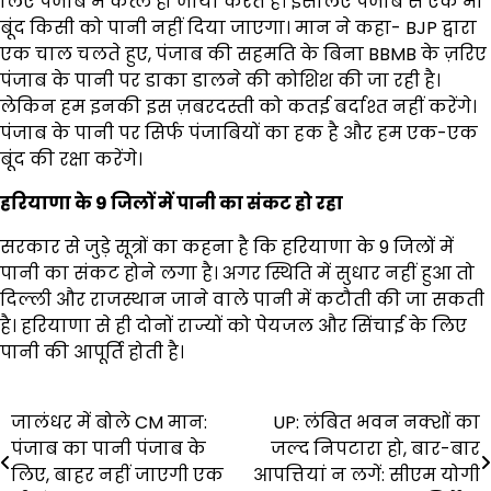
लिए पंजाब में कत्ल हो जाया करते हैं। इसलिए पंजाब से एक भी
बूंद किसी को पानी नहीं दिया जाएगा। मान ने कहा- BJP द्वारा
एक चाल चलते हुए, पंजाब की सहमति के बिना BBMB के ज़रिए
पंजाब के पानी पर डाका डालने की कोशिश की जा रही है।
लेकिन हम इनकी इस ज़बरदस्ती को कतई बर्दाश्त नहीं करेंगे।
पंजाब के पानी पर सिर्फ पंजाबियों का हक है और हम एक-एक
बूंद की रक्षा करेंगे।
हरियाणा के 9 जिलों में पानी का संकट हो रहा
सरकार से जुड़े सूत्रों का कहना है कि हरियाणा के 9 जिलों में
पानी का संकट होने लगा है। अगर स्थिति में सुधार नहीं हुआ तो
दिल्ली और राजस्थान जाने वाले पानी में कटौती की जा सकती
है। हरियाणा से ही दोनों राज्यों को पेयजल और सिंचाई के लिए
पानी की आपूर्ति होती है।
Post
जालंधर में बोले CM मान:
UP: लंबित भवन नक्शों का
पंजाब का पानी पंजाब के
जल्द निपटारा हो, बार-बार
navigation
लिए, बाहर नहीं जाएगी एक
आपत्तियां न लगें: सीएम योगी