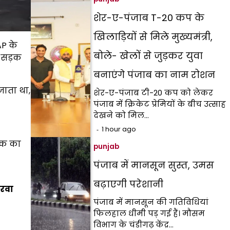
शेर-ए-पंजाब T-20 कप के
खिलाड़ियों से मिले मुख्यमंत्री,
AP के
बोले- खेलों से जुड़कर युवा
स सड़क
बनाएंगे पंजाब का नाम रोशन
जाता था,
शेर-ए-पंजाब टी-20 कप को लेकर
पंजाब में क्रिकेट प्रेमियों के बीच उत्साह
देखने को मिल…
1 hour ago
ड़क का
punjab
पंजाब में मानसून सुस्त, उमस
बढ़ाएगी परेशानी
करवा
पंजाब में मानसून की गतिविधियां
फिलहाल धीमी पड़ गई हैं। मौसम
विभाग के चंडीगढ़ केंद्र…