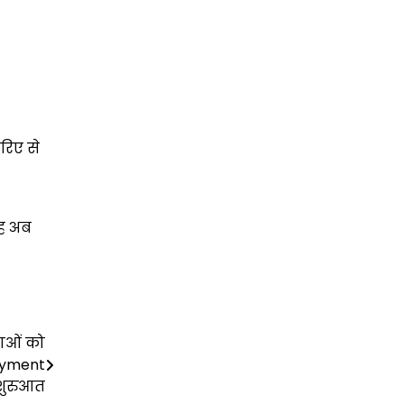
रिए से
वह अब
वाओं को
loyment
शुरुआत