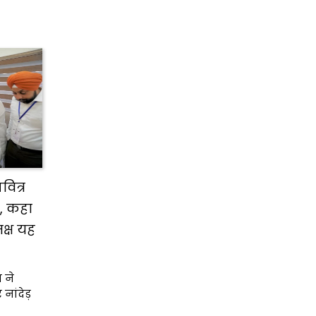
वित्र
ी, कहा
क्ष यह
 ने
ांदेड़