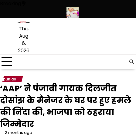
Skip
Breaking
to
content
थियारों की बड़ी खेप बरामद की
अमन अरोड़ा ने शाहकोट हलके में नौकरियों के मामले
Thu,
Aug
6,
2026
punjab
‘AAP’ ने पंजाबी गायक दिलजीत
दोसांझ के मैनेजर के घर पर हुए हमले
की निंदा की, भाजपा को ठहराया
जिम्मेदार
2 months ago