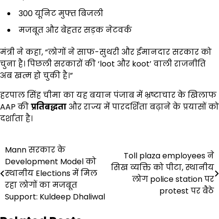
300 यूनिट मुफ्त बिजली
मजबूत और बेहतर सड़क नेटवर्क
मंत्री ने कहा, “लोगों ने साफ-सुथरी और ईमानदार सरकार को
चुना है। पिछली सरकारों की ‘loot और koot’ वाली राजनीति
अब खत्म हो चुकी है।”
हरपाल सिंह चीमा का यह बयान पंजाब में भ्रष्टाचार के खिलाफ
AAP की
प्रतिबद्धता
और राज्य में पारदर्शिता बढ़ाने के प्रयासों को
दर्शाता है।
Post
Mann सरकार के
Toll plaza employees ने
Development Model को
navigation
सिख व्यक्ति को पीटा, स्थानीय
स्थानीय Elections में मिल
लोग police station पर
रहा लोगों का मजबूत
protest पर बैठे
Support: Kuldeep Dhaliwal