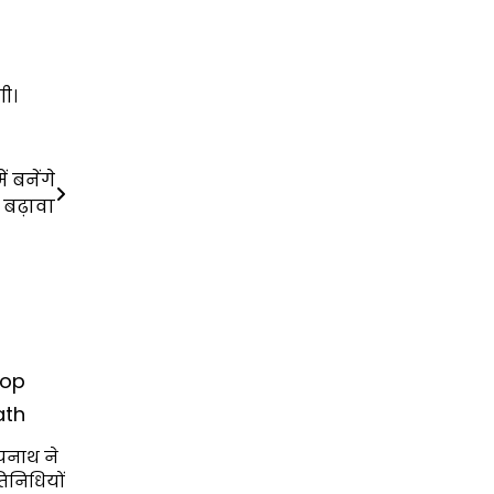
गी।
 बनेंगे
 बढ़ावा
Top
ath
त्यनाथ ने
िनिधियों