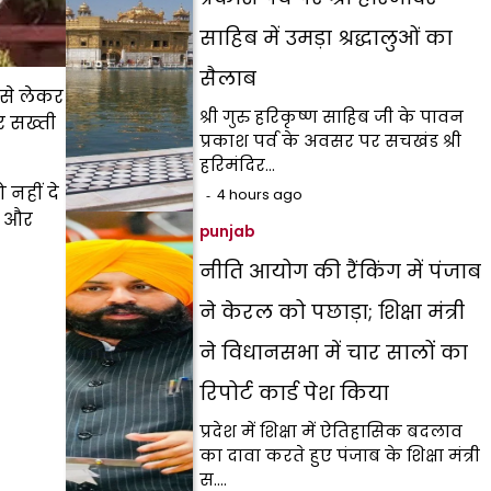
साहिब में उमड़ा श्रद्धालुओं का
सैलाब
 से लेकर
श्री गुरु हरिकृष्ण साहिब जी के पावन
पर सख्ती
प्रकाश पर्व के अवसर पर सचखंड श्री
हरिमंदिर…
 नहीं दे
4 hours ago
ं और
punjab
नीति आयोग की रैंकिंग में पंजाब
ने केरल को पछाड़ा; शिक्षा मंत्री
ने विधानसभा में चार सालों का
रिपोर्ट कार्ड पेश किया
प्रदेश में शिक्षा में ऐतिहासिक बदलाव
का दावा करते हुए पंजाब के शिक्षा मंत्री
स.…