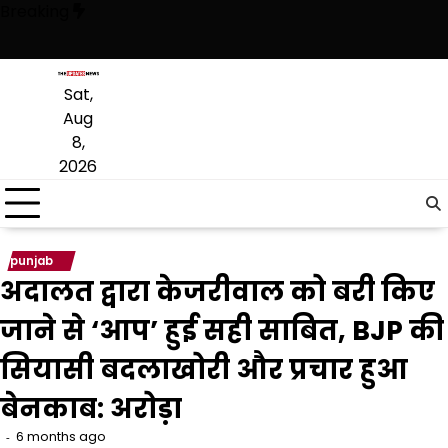
Skip
Breaking
to
content
रभावशीलता सिद्ध की; गैंगस्टरों के लिए कहीं भी सुरक्षित ठिकाना नहीं : DGP गौरव य
Sat,
Aug
8,
2026
punjab
अदालत द्वारा केजरीवाल को बरी किए
जाने से ‘आप’ हुई सही साबित, BJP की
सियासी बदलाखोरी और प्रचार हुआ
बेनकाब: अरोड़ा
6 months ago