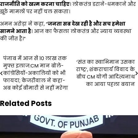
राजनीति को खत्म करना चाहिए
। लोकतंत्र डराने-धमकाने और
झूठे मामलों पर नहीं चल सकता।
अमन अरोड़ा ने कहा, “
जनता सब देख रही है और सच हमेशा
सामने आता है
। आज का फैसला लोकतंत्र और न्याय व्यवस्था
की जीत है।”
Post
पंजाब में आज से ₹10 लाख तक
‘संत का स्वाभिमान उसका
मुफ्त इलाज:CM मान बोले-
navigation
राष्ट्र’, शंकराचार्य विवाद के
कांग्रेसियों-अकालियों को भी
बीच CM योगी आदित्यनाथ
फायदा; केजरीवाल ने कहा-
का आया पहला बयान
अब कोई बीमारी से नहीं मरेगा
Related Posts