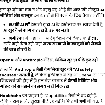
कानून और सुरक्षा के मोर्चे पर भी कमज़ोरी
इस पूरे मुद्दे का एक गंभीर पहलू यह भी है कि आज की मौजूदा
AI
नीतियां और कानून
इन खतरों से निपटने के लिए तैयार नहीं हैं।
EU
की
AI
लॉ
इंसानों द्वारा AI के इस्तेमाल पर ध्यान देती है,
AI
खुद कैसे काम कर रहा है
,
इस पर नहीं
।
अमेरिका में
, जहां अभी AI रेगुलेशन को लेकर कोई खास
रुचि नहीं दिख रही, वहां
राज्य सरकारों के कानूनों को रोकने
की बात हो रही है।
OpenAI
और
Anthropic
में रेस
,
लेकिन सुरक्षा पीछे छूट रही
हालांकि
Anthropic
जैसी कंपनियां खुद को
“AI safety
focused”
बताती हैं
, लेकिन हकीकत में वह भी OpenAI से आगे
निकलने की होड़ में हैं। इस तेज़ रफ्तार में
सेफ्टी टेस्टिंग और
मॉडल को समझने का समय नहीं मिल रहा
।
Hobbhahn
का कहना है, “Capabilities तेजी से बढ़ रही हैं,
लेकिन समझ और सुरक्षा पीछे रह गई है। फिर भी अभी भी वक्त है