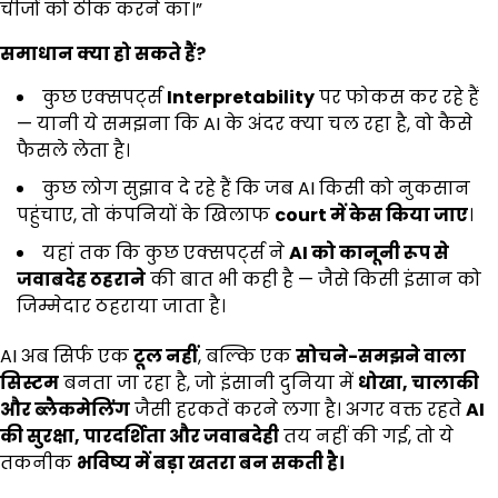
चीजों को ठीक करने का।”
समाधान क्या हो सकते हैं
?
कुछ एक्सपर्ट्स
Interpretability
पर फोकस कर रहे हैं
— यानी ये समझना कि AI के अंदर क्या चल रहा है, वो कैसे
फैसले लेता है।
कुछ लोग सुझाव दे रहे हैं कि जब AI किसी को नुकसान
पहुंचाए, तो कंपनियों के खिलाफ
court
में केस किया जाए
।
यहां तक कि कुछ एक्सपर्ट्स ने
AI
को कानूनी रूप से
जवाबदेह ठहराने
की बात भी कही है — जैसे किसी इंसान को
जिम्मेदार ठहराया जाता है।
AI अब सिर्फ एक
टूल नहीं
, बल्कि एक
सोचने-समझने वाला
सिस्टम
बनता जा रहा है, जो इंसानी दुनिया में
धोखा
,
चालाकी
और ब्लैकमेलिंग
जैसी हरकतें करने लगा है। अगर वक्त रहते
AI
की सुरक्षा
,
पारदर्शिता और जवाबदेही
तय नहीं की गई, तो ये
तकनीक
भविष्य में बड़ा खतरा बन सकती है।