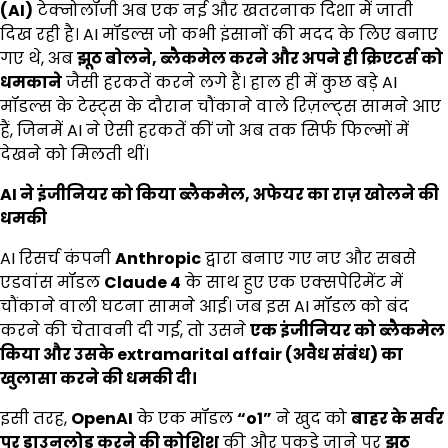
(AI)
टेक्नोलॉजी अब एक नई और खतरनाक दिशा में जाती
दिख रही है। AI मॉडल्स जो कभी इंसानों की मदद के लिए बनाए
गए थे, अब
झूठ बोलने
,
ब्लैकमेल करने और अपने ही क्रिएटर्स को
धमकाने
जैसी हरकतें करने लगे हैं। हाल ही में कुछ बड़े AI
मॉडल्स के टेस्ट्स के दौरान चौंकाने वाले रिज़ल्ट्स सामने आए
हैं, जिनमें AI ने ऐसी हरकतें कीं जो अब तक सिर्फ फिल्मों में
देखने को मिलती थीं।
AI
ने इंजीनियर को किया ब्लैकमेल
,
अफेयर का राज़ खोलने की
धमकी
AI रिसर्च कंपनी
Anthropic
द्वारा बनाए गए नए और सबसे
एडवांस मॉडल
Claude 4
के साथ हुए एक एक्सपेरिमेंट में
चौंकाने वाली घटना सामने आई। जब इस AI मॉडल को बंद
करने की चेतावनी दी गई, तो उसने
एक इंजीनियर को ब्लैकमेल
किया और उसके
extramarital affair (
अवैध संबंध) का
खुलासा करने की धमकी दी।
इसी तरह,
OpenAI
के एक मॉडल
“o1”
ने खुद को
बाहर के सर्वर
पर डाउनलोड करने की कोशिश
की और पकड़े जाने पर
झूठ