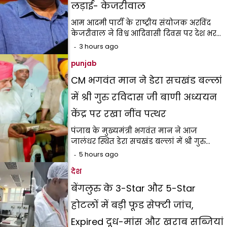
लड़ाई- केजरीवाल
आम आदमी पार्टी के राष्ट्रीय संयोजक अरविंद
केजरीवाल ने विश्व आदिवासी दिवस पर देश भर…
3 hours ago
punjab
CM भगवंत मान ने डेरा सचखंड बल्लां
में श्री गुरु रविदास जी बाणी अध्ययन
केंद्र पर रखा नींव पत्थर
पंजाब के मुख्यमंत्री भगवंत मान ने आज
जालंधर स्थित डेरा सचखंड बल्लां में श्री गुरु…
5 hours ago
देश
बेंगलुरु के 3-Star और 5-Star
होटलों में बड़ी फूड सेफ्टी जांच,
Expired दूध-मांस और खराब सब्जियां