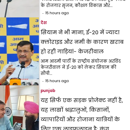
के रोजगार सृजन, कौशल विकास और…
15 hours ago
देश
सियाम ने भी माना, ई-20 में ज्यादा
क्लोराइड और नमी के कारण खराब
हो रही गाड़ियां- केजरीवाल
आम आदमी पार्टी के राष्ट्रीय संयोजक अरविंद
केजरीवाल ने ई-20 को लेकर सियाम की
सौंपी…
15 hours ago
punjab
यह सिर्फ एक सड़क प्रोजेक्ट नहीं है,
यह लाखों श्रद्धालुओं, किसानों,
व्यापारियों और रोजाना यात्रियों के
लिए एक लाइफलाइन है: कंग