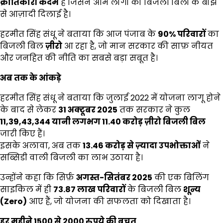
क्रांतिकारी कदम
है जिसने आम लोगों को बिजली बिलों के बोझ
से आज़ादी दिलाई है।
हरमीत सिंह संधू ने बताया कि आज पंजाब के
90%
परिवारों
का
बिजली बिल
ज़ीरो
आ रहा है, जो मान सरकार की साफ़ नीयत
और जनहित की नीति का सबसे बड़ा सबूत है।
अब तक के आंकड़े
हरमीत सिंह संधू ने बताया कि जुलाई 2022 में योजना लागू होने
के बाद से लेकर
31
अक्टूबर
2025
तक सरकार ने कुल
11,39,43,344
यानी लगभग
11.40
करोड़ ज़ीरो बिजली बिल
जारी किए हैं।
इसके अलावा, अब तक
13.46
करोड़ से ज़्यादा उपभोक्ताओं
ने
सब्सिडी वाली बिजली का लाभ उठाया है।
उन्होंने कहा कि सिर्फ़
अगस्त-सितंबर
2025
की एक बिलिंग
साइकिल में ही
73.87
लाख परिवारों
के बिजली बिल
शून्य
(
Zero)
आए हैं, जो योजना की सफलता को दिखाता है।
हर महीने
1500
से
2000
रुपये की बचत