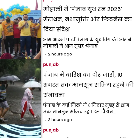
मोहाली में ‘पंजाब यूथ रन 2026’
मैराथन, नशामुक्ति और फिटनेस का
दिया संदेश
आम आदमी पार्टी पंजाब के यूथ विंग की ओर से
मोहाली में आज सुबह ‘पंजाब…
2 hours ago
punjab
पंजाब में बारिश का दौर जारी, 10
अगस्त तक मानसून सक्रिय रहने की
संभावना
पंजाब के कई जिलों में शनिवार सुबह से शाम
तक मानसून सक्रिय रहा। इस दौरान…
3 hours ago
punjab