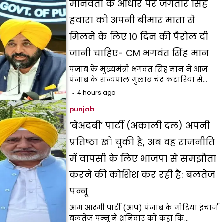
मानवता के आधार पर जगतार सिंह
हवारा को अपनी बीमार माता से
मिलने के लिए 10 दिन की पैरोल दी
जानी चाहिए- CM भगवंत सिंह मान
पंजाब के मुख्यमंत्री भगवंत सिंह मान ने आज
पंजाब के राज्यपाल गुलाब चंद कटारिया से…
4 hours ago
punjab
‘बेअदबी’ पार्टी (अकाली दल) अपनी
प्रतिष्ठा खो चुकी है, अब वह राजनीति
में वापसी के लिए भाजपा से समझौता
करने की कोशिश कर रही है: बलतेज
पन्नू
आम आदमी पार्टी (आप) पंजाब के मीडिया इंचार्ज
बलतेज पन्नू ने शनिवार को कहा कि…