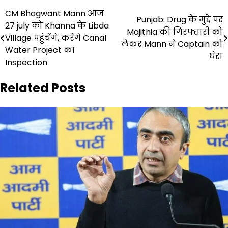
Post
CM Bhagwant Mann आज
Punjab: Drug के मुद्दे पर
27 july को Khanna के Libda
navigation
Majithia की गिरफ्तारी को
Village पहुंचेंगे, करेंगे Canal
लेकर Mann ने Captain को
Water Project का
घेरा
Inspection
Related Posts