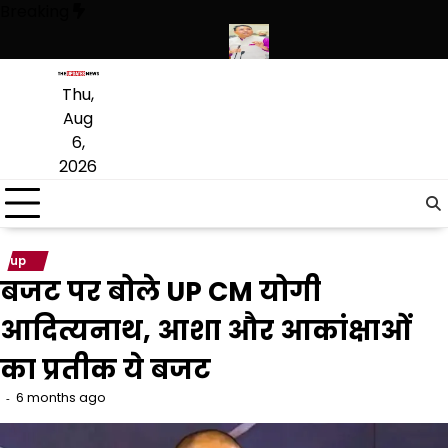
Skip
Breaking
to
content
 ने हथियारों की बड़ी खेप बरामद की
अमन अरोड़ा ने शाहकोट हलके में नौकरियों के 
Thu,
Aug
6,
2026
up
बजट पर बोले UP CM योगी
आदित्यनाथ, आशा और आकांक्षाओं
का प्रतीक ये बजट
6 months ago