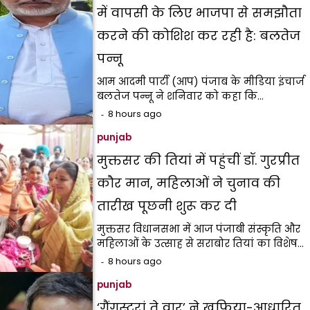
में वापसी के लिए भाजपा से समझौता
करने की कोशिश कर रही है: बलतेज
पन्नू
आम आदमी पार्टी (आप) पंजाब के मीडिया इंचार्ज
बलतेज पन्नू ने शनिवार को कहा कि…
8 hours ago
punjab
मुक्तसर की तियां में पहुंचीं डॉ. गुरप्रीत
कौर मान, महिलाओं ने चुनाव की
तारीख पूछनी शुरू कर दी
मुक्तसर विधानसभा में आज पंजाबी संस्कृति और
महिलाओं के उत्साह से सराबोर तियां का विशेष…
8 hours ago
punjab
‘गैंगस्टरां ते वार’ ने ख़ुफ़िया-आधारित