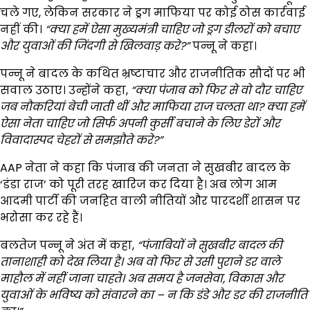
चले गए, लेकिन सरकार ने ड्रग माफिया पर कोई ठोस कार्रवाई
नहीं की।
“
क्या हमें ऐसा मुख्यमंत्री चाहिए जो ड्रग डीलरों को बचाए
और युवाओं की जिंदगी से खिलवाड़ करे?”
पन्नू ने कहा।
पन्नू ने बादल के कथित भ्रष्टाचार और राजनीतिक सौदों पर भी
सवाल उठाए। उन्होंने कहा,
“
क्या पंजाब को फिर से वो दौर चाहिए
जब नौकरियां बेची जाती थीं और माफिया राज चलता था?
क्या हमें
ऐसा नेता चाहिए जो सिर्फ अपनी कुर्सी बचाने के लिए डेरों और
विवादास्पद चेहरों से समझौते करे?”
AAP नेता ने कहा कि पंजाब की जनता ने सुखबीर बादल के
‘डंडा राज’ को पूरी तरह खारिज कर दिया है। अब लोग आम
आदमी पार्टी की जनहित वाली नीतियों और पारदर्शी शासन पर
भरोसा कर रहे हैं।
बलतेज पन्नू ने अंत में कहा,
“
पंजाबियों ने सुखबीर बादल की
तानाशाही को देख लिया है। अब वो फिर से उसी पुराने डर वाले
माहौल में नहीं जाना चाहते। अब समय है जनसेवा,
विकास और
युवाओं के भविष्य को संवारने का –
न कि डंडे और डर की राजनीति