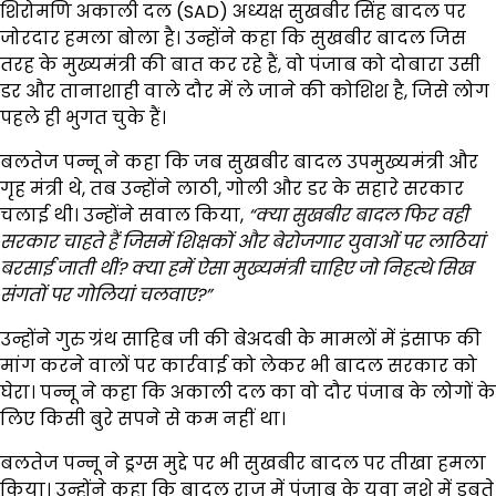
शिरोमणि अकाली दल (SAD) अध्यक्ष सुखबीर सिंह बादल पर
जोरदार हमला बोला है। उन्होंने कहा कि सुखबीर बादल जिस
तरह के मुख्यमंत्री की बात कर रहे हैं, वो पंजाब को दोबारा उसी
डर और तानाशाही वाले दौर में ले जाने की कोशिश है, जिसे लोग
पहले ही भुगत चुके हैं।
बलतेज पन्नू ने कहा कि जब सुखबीर बादल उपमुख्यमंत्री और
गृह मंत्री थे, तब उन्होंने लाठी, गोली और डर के सहारे सरकार
चलाई थी। उन्होंने सवाल किया,
“
क्या सुखबीर बादल फिर वही
सरकार चाहते हैं जिसमें शिक्षकों और बेरोजगार युवाओं पर लाठियां
बरसाई जाती थीं?
क्या हमें ऐसा मुख्यमंत्री चाहिए जो निहत्थे सिख
संगतों पर गोलियां चलवाए?”
उन्होंने गुरु ग्रंथ साहिब जी की बेअदबी के मामलों में इंसाफ की
मांग करने वालों पर कार्रवाई को लेकर भी बादल सरकार को
घेरा। पन्नू ने कहा कि अकाली दल का वो दौर पंजाब के लोगों के
लिए किसी बुरे सपने से कम नहीं था।
बलतेज पन्नू ने ड्रग्स मुद्दे पर भी सुखबीर बादल पर तीखा हमला
किया। उन्होंने कहा कि बादल राज में पंजाब के युवा नशे में डूबते