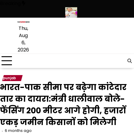
Skip
Breaking
to
content
हथियारों की बड़ी खेप बरामद की
अमन अरोड़ा ने शाहकोट हलके में नौकरियों के मामल
Thu,
Aug
6,
2026
punjab
भारत-पाक सीमा पर बढ़ेगा कांटेदार
तार का दायरा:मंत्री धालीवाल बोले-
फेंसिंग 200 मीटर आगे होगी, हजारों
एकड़ जमीन किसानों को मिलेगी
6 months ago