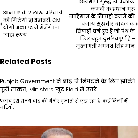
Post
शिरोमणि गुरुद्वारा प्रबंधक
कमेटी के प्रधान गुरु
navigation
आज UP के 2 लाख परिवारों
साहिबान के सिपाही बनने की
को मिलेगी खुशखबरी, CM
बजाय सुखबीर बादल के
योगी अकाउंट में भेजेंगे 1-1
सिपाही बने हुए हैं जो पंथ के
लाख रुपये
लिए बहुत दुर्भाग्यपूर्ण है –
मुख्यमंत्री भगवंत सिंह मान
Related Posts
Punjab Government ने बाढ़ से निपटने के लिए झोंकी
पूरी ताकत, Ministers खुद Field में उतरे
पंजाब इस समय बाढ़ की गंभीर चुनौती से जूझ रहा है। कई जिलों में
नदियाँ…