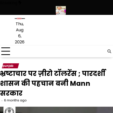
Skip
Breaking
to
content
हथियारों की बड़ी खेप बरामद की
अमन अरोड़ा ने शाहकोट हलके में नौकरियों के मामल
Thu,
Aug
6,
2026
punjab
भ्रष्टाचार पर ज़ीरो टॉलरेंस ; पारदर्शी
शासन की पहचान बनी Mann
सरकार
6 months ago