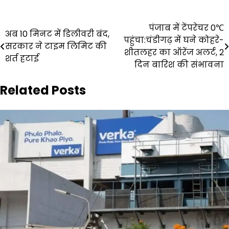
Post
पंजाब में टेंपरेचर 0℃
अब 10 मिनट में डिलीवरी बंद,
पहुंचा:चंडीगढ़ में घने कोहरे-
navigation
सरकार ने टाइम लिमिट की
शीतलहर का ऑरेंज अलर्ट, 2
शर्त हटाई
दिन बारिश की संभावना
Related Posts