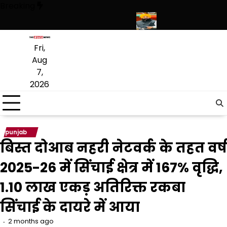
Skip
Breaking
to
content
िर साहिब में उमड़ा श्रद्धालुओं का सैलाब
नीति आयोग की रैंकिंग में पंजाब ने केरल को 
Fri,
Aug
7,
2026
punjab
बिस्त दोआब नहरी नेटवर्क के तहत वर्ष
2025-26 में सिंचाई क्षेत्र में 167% वृद्धि,
1.10 लाख एकड़ अतिरिक्त रकबा
सिंचाई के दायरे में आया
2 months ago