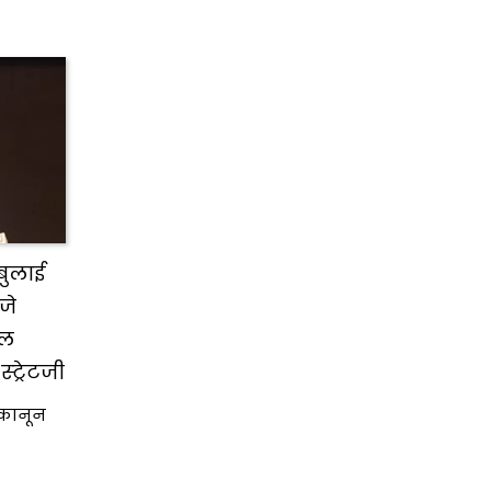
बुलाई
जे
शल
ट्रेटजी
कानून
…