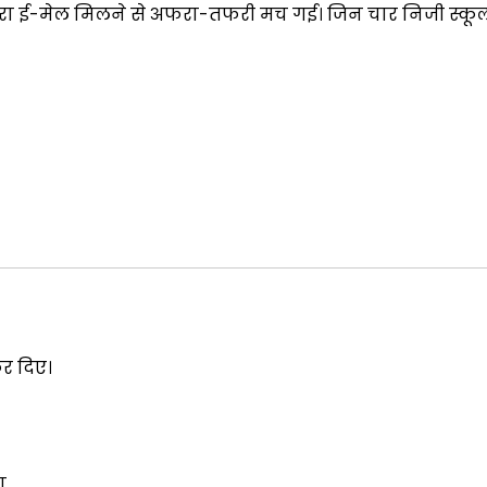
ी भरा ई-मेल मिलने से अफरा-तफरी मच गई। जिन चार निजी स्कूल
कर दिए।
ा