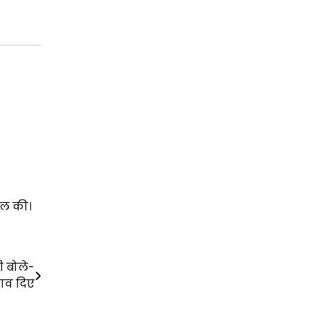
पील की।
ी बोले-
झाव दिए