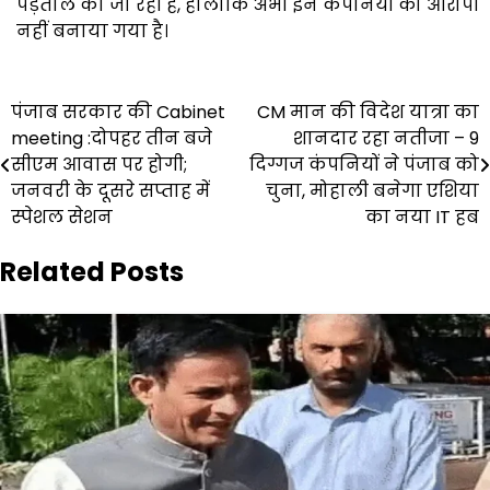
पड़ताल की जा रही है, हालांकि अभी इन कंपनियों को आरोपी
नहीं बनाया गया है।
Post
पंजाब सरकार की Cabinet
CM मान की विदेश यात्रा का
meeting :दोपहर तीन बजे
शानदार रहा नतीजा – 9
navigation
सीएम आवास पर होगी;
दिग्गज कंपनियों ने पंजाब को
जनवरी के दूसरे सप्ताह में
चुना, मोहाली बनेगा एशिया
स्पेशल सेशन
का नया IT हब
Related Posts