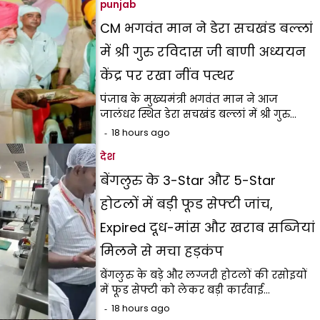
punjab
CM भगवंत मान ने डेरा सचखंड बल्लां
में श्री गुरु रविदास जी बाणी अध्ययन
केंद्र पर रखा नींव पत्थर
पंजाब के मुख्यमंत्री भगवंत मान ने आज
जालंधर स्थित डेरा सचखंड बल्लां में श्री गुरु…
18 hours ago
देश
बेंगलुरु के 3-Star और 5-Star
होटलों में बड़ी फूड सेफ्टी जांच,
Expired दूध-मांस और खराब सब्जियां
मिलने से मचा हड़कंप
बेंगलुरु के बड़े और लग्जरी होटलों की रसोइयों
में फूड सेफ्टी को लेकर बड़ी कार्रवाई…
18 hours ago